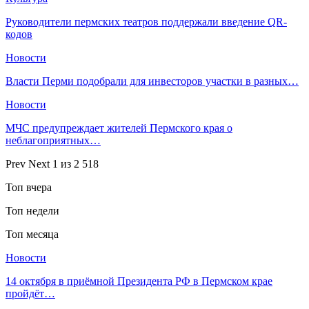
Руководители пермских театров поддержали введение QR-
кодов
Новости
​Власти Перми подобрали для инвесторов участки в разных…
Новости
МЧС предупреждает жителей Пермского края о
неблагоприятных…
Prev
Next
1 из 2 518
Топ вчера
Топ недели
Топ месяца
Новости
14 октября в приёмной Президента РФ в Пермском крае
пройдёт…