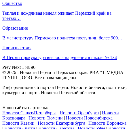
Общество
Теплая и дождливая неделя ожидает Пермский край на
третью…
Образование
В магистратуру Пермского политеха поступили более 900…
Происшествия
В Перми прокуратура выявила нарушения в школе № 134
Prev
Next
1 из 96
© 2026 - Новости Перми и Пермского края. РИА "Т-МЕДИА
ГРУПП", ООО. Все права защищены.
Информационный портал Перми. Новости бизнеса, политики,
культуры и спорта. Новости Пермской области.
Наши сайты партнеры:
Новости Санкт-Петербурга
|
Новости Оренбурга
|
Новости
Краснодара
|
Новости Тюмени
|
Новости Новосибирска
|
Новости Казани
|
Новости Екатеринбурга
|
Новости Воронежа
|
Новости Омска
|
Новости Саратова
|
Новости Уфы
|
Новости