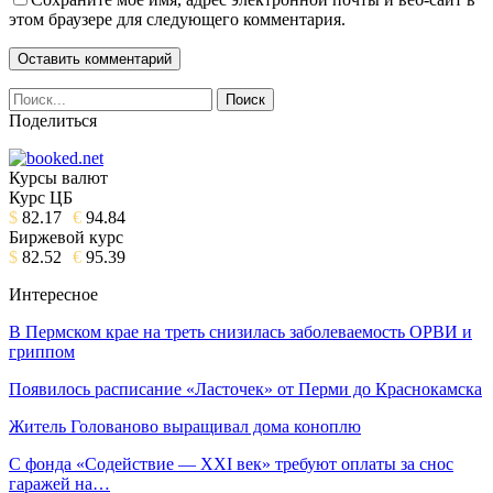
этом браузере для следующего комментария.
Поделиться
Курсы валют
Курс ЦБ
$
82.17
€
94.84
Биржевой курс
$
82.52
€
95.39
Интересное
В Пермском крае на треть снизилась заболеваемость ОРВИ и
гриппом
Появилось расписание «Ласточек» от Перми до Краснокамска
Житель Голованово выращивал дома коноплю
С фонда «Содействие — XXI век» требуют оплаты за снос
гаражей на…