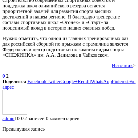
Строительство современных спортивных объектов и
поддержка школ олимпийского резерва остается
приоритетной задачей для развития спорта высших
достижений в нашем регионе. Я благодарю тренерские
составы спортивных школ «Огонек» и «Старт» за
неоценимый вклад в историю наших славных побед.
Нужно отметить, что одной из главных тренировочных баз
для российской сборной по прыжкам с трамплина является
Федеральный центр подготовки по зимним видам спорта
«СНЕЖИНКА» им. А.А. Данилова в Чайковском.
Источник
>
0
2
Поделится
Facebook
Twitter
Google+
ReddIt
WhatsApp
Pinterest
Эл.
адрес
admin
10072 записей
0 комментариев
Предыдущая запись