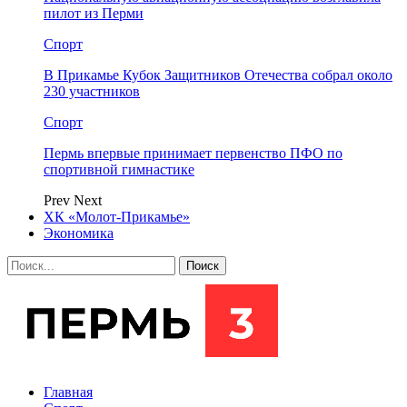
пилот из Перми
Спорт
В Прикамье Кубок Защитников Отечества собрал около
230 участников
Спорт
Пермь впервые принимает первенство ПФО по
спортивной гимнастике
Prev
Next
ХК «Молот-Прикамье»
Экономика
Главная