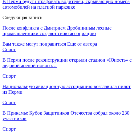
В Перми будут штрафовать водителей, скрывающих номера
автомобилей на платной парковке
Следующая запись
После конфликта с Дмитрием Дробининым лесные
промышленники создают свою ассоциацию
Вам также могут понравиться
Еще от автора
Спорт
В Перми после реконструкции открыли стадион «Юность» с
ледовой ареной нового…
Спорт
Национальную авиационную ассоциацию возглавила пилот
из Перми
Спорт
В Прикамье Кубок Защитников Отечества собрал около 230
участников
Спорт