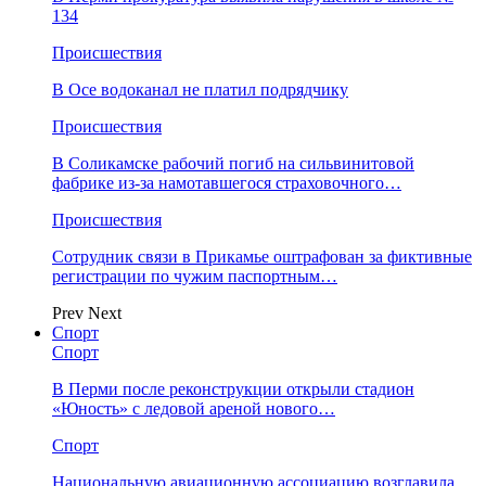
134
Происшествия
В Осе водоканал не платил подрядчику
Происшествия
В Соликамске рабочий погиб на сильвинитовой
фабрике из-за намотавшегося страховочного…
Происшествия
Сотрудник связи в Прикамье оштрафован за фиктивные
регистрации по чужим паспортным…
Prev
Next
Спорт
Спорт
В Перми после реконструкции открыли стадион
«Юность» с ледовой ареной нового…
Спорт
Национальную авиационную ассоциацию возглавила