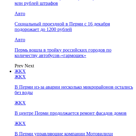
млн рублей штрафов
Авто
Социальный проездной в Перми с 16 декабря
подорожает до 1200 рублей
Авто
Пермь вошла в тройку российских городов по
количеству автобусов-«гармошек»
Prev
Next
ЖКХ
ЖКХ
В Перми из-за аварии несколько микрорайонов остались
без воды
ЖКХ
В центре Перми продолжается ремонт фасадов домов
ЖКХ
В Перми управляющие компании Мотовилихи