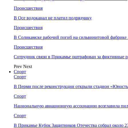
Происшествия
В Осе водоканал не платил подрядчику
Происшествия
В Соликамске рабочий погиб на сильвинитовой фабрике 
Происшествия
Сотрудник связи в Прикамье оштрафован за фиктивные
Prev
Next
Спорт
Спорт
В Перми после реконструкции открыли стадион «Юность
Спорт
Национальную авиационную ассоциацию возглавила пил
Спорт
В Прикамье Кубок Защитников Отечества собрал около 2