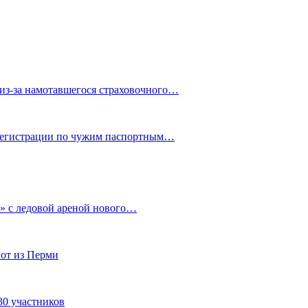
из-за намотавшегося страховочного…
 регистрации по чужим паспортным…
» с ледовой ареной нового…
от из Перми
30 участников