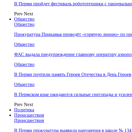
В Перми пройдет фестиваль робототехники с танцевальн
Prev
Next
Общество
Общество
Прокуратура Прикамья проведёт «горячую линию» по п
Общество
ФАС выдала предупреждение главному оператору аэропо
Общество
В Перми почтили память Героев Отечества в День Героев
Общество
В Пермском крае ожидаются сильные снегопады и усиле
Prev
Next
Политика
Происшествия
Происшествия
В Перми прокуратура выявила нарушения в школе № 134