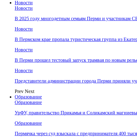
Новости
Новости
В 2025 году многодетным семьям Перми и участникам 
Новости
​В Пермском крае пропала туристическая группа из Екате
Новости
В Перми прошел тестовый запуск трамвая по новым рель
Новости
Представители администрации города Перми приняли у
Prev
Next
Образование
Образование
УрФУ, правительство Прикамья и Соликамский магниевы
Образование
Пермячка через суд взыскала с предпринимателя 400 тыс