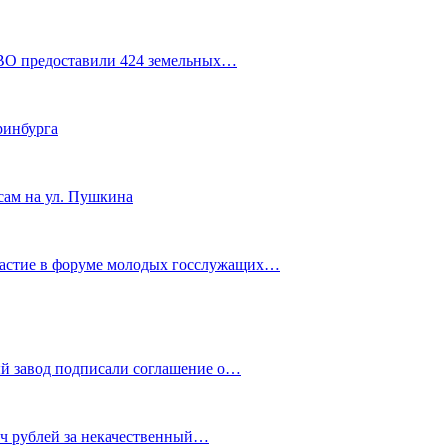
СВО предоставили 424 земельных…
ринбурга
сам на ул. Пушкина
частие в форуме молодых госслужащих…
й завод подписали соглашение о…
яч рублей за некачественный…