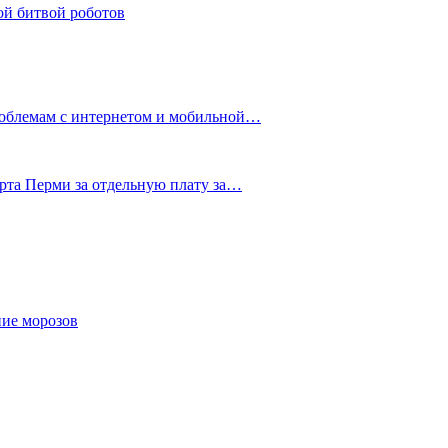
ой битвой роботов
роблемам с интернетом и мобильной…
рта Перми за отдельную плату за…
ние морозов