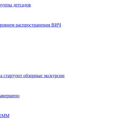
группы детсадов
уровнем распространения ВИЧ
на стартуют обзорные экскурсии
завершено
PERMM