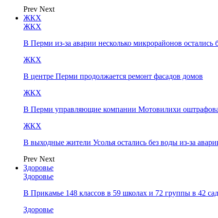
Prev
Next
ЖКХ
ЖКХ
В Перми из-за аварии несколько микрорайонов остались 
ЖКХ
В центре Перми продолжается ремонт фасадов домов
ЖКХ
В Перми управляющие компании Мотовилихи оштрафовал
ЖКХ
В выходные жители Усолья остались без воды из-за авари
Prev
Next
Здоровье
Здоровье
В Прикамье 148 классов в 59 школах и 72 группы в 42 с
Здоровье