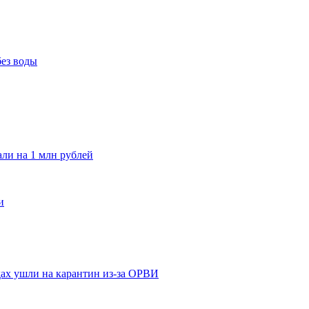
без воды
и на 1 млн рублей
и
адах ушли на карантин из-за ОРВИ