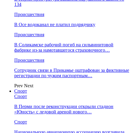
134
Происшествия
В Осе водоканал не платил подрядчику
Происшествия
В Соликамске рабочий погиб на сильвинитовой
фабрике из-за намотавшегося страховочного…
Происшествия
Сотрудник связи в Прикамье оштрафован за фиктивные
регистрации по чужим паспортным…
Prev
Next
Спорт
Спорт
В Перми после реконструкции открыли стадион
«Юность» с ледовой ареной нового…
Спорт
Национальную авиационную ассоциацию возглавила