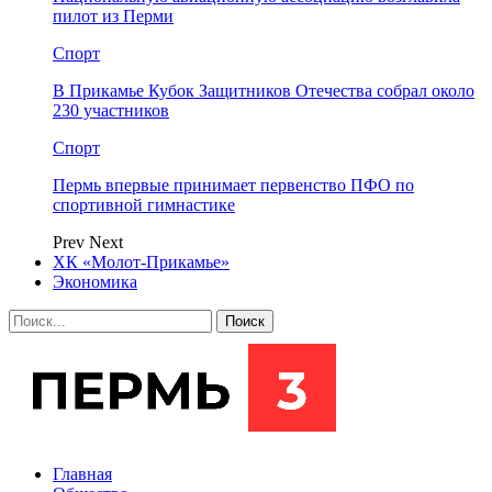
пилот из Перми
Спорт
В Прикамье Кубок Защитников Отечества собрал около
230 участников
Спорт
Пермь впервые принимает первенство ПФО по
спортивной гимнастике
Prev
Next
ХК «Молот-Прикамье»
Экономика
Главная