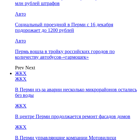
млн рублей штрафов
Авто
Социальный проездной в Перми с 16 декабря
подорожает до 1200 рублей
Авто
Пермь вошла в тройку российских городов по
количеству автобусов-«гармошек»
Prev
Next
ЖКХ
ЖКХ
В Перми из-за аварии несколько микрорайонов остались
без воды
ЖКХ
В центре Перми продолжается ремонт фасадов домов
ЖКХ
В Перми управляющие компании Мотовилихи