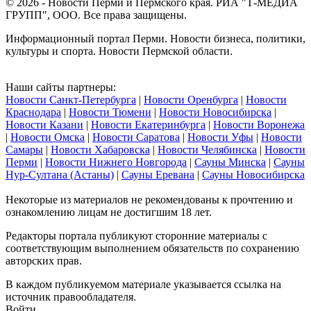
© 2026 - Новости Перми и Пермского края. РИА "Т-МЕДИА
ГРУПП", ООО. Все права защищены.
Информационный портал Перми. Новости бизнеса, политики,
культуры и спорта. Новости Пермской области.
Наши сайты партнеры:
Новости Санкт-Петербурга
|
Новости Оренбурга
|
Новости
Краснодара
|
Новости Тюмени
|
Новости Новосибирска
|
Новости Казани
|
Новости Екатеринбурга
|
Новости Воронежа
|
Новости Омска
|
Новости Саратова
|
Новости Уфы
|
Новости
Самары
|
Новости Хабаровска
|
Новости Челябинска
|
Новости
Перми
|
Новости Нижнего Новгорода
|
Сауны Минска
|
Сауны
Нур-Султана (Астаны)
|
Сауны Еревана
|
Сауны Новосибирска
Некоторые из материалов не рекомендованы к прочтению и
ознакомлению лицам не достигшим 18 лет.
Редакторы портала публикуют сторонние материалы с
соответствующим выполнением обязательств по сохранению
авторских прав.
В каждом публикуемом материале указывается ссылка на
источник правообладателя.
Войти