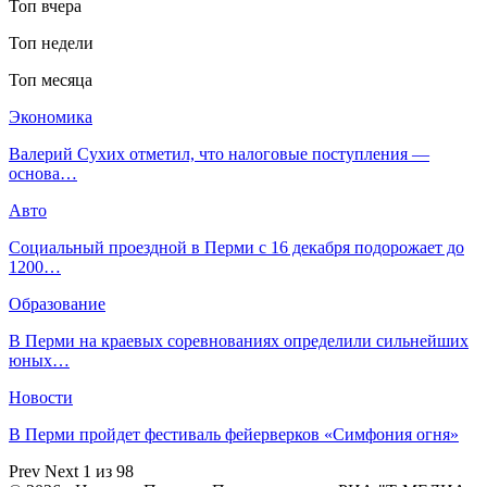
Топ вчера
Топ недели
Топ месяца
Экономика
Валерий Сухих отметил, что налоговые поступления —
основа…
Авто
Социальный проездной в Перми с 16 декабря подорожает до
1200…
Образование
В Перми на краевых соревнованиях определили сильнейших
юных…
Новости
В Перми пройдет фестиваль фейерверков «Симфония огня»
Prev
Next
1 из 98