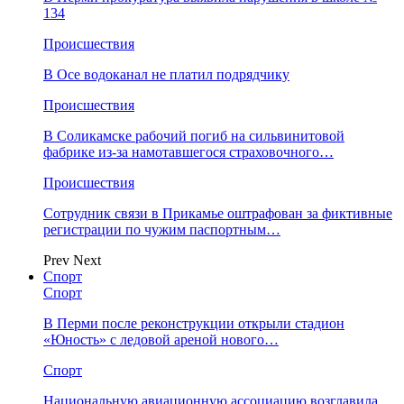
134
Происшествия
В Осе водоканал не платил подрядчику
Происшествия
В Соликамске рабочий погиб на сильвинитовой
фабрике из-за намотавшегося страховочного…
Происшествия
Сотрудник связи в Прикамье оштрафован за фиктивные
регистрации по чужим паспортным…
Prev
Next
Спорт
Спорт
В Перми после реконструкции открыли стадион
«Юность» с ледовой ареной нового…
Спорт
Национальную авиационную ассоциацию возглавила