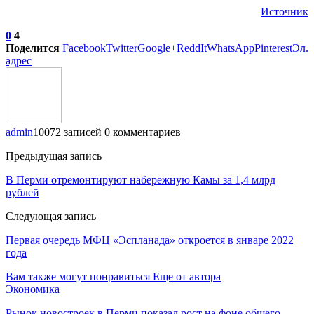
Источник
0
4
Поделится
Facebook
Twitter
Google+
ReddIt
WhatsApp
Pinterest
Эл.
адрес
admin
10072 записей
0 комментариев
Предыдущая запись
В Перми отремонтируют набережную Камы за 1,4 млрд
рублей
Следующая запись
​Первая очередь МФЦ «Эспланада» откроется в январе 2022
года
Вам также могут понравиться
Еще от автора
Экономика
Рынок новостроек в Перми показал рост на фоне общего