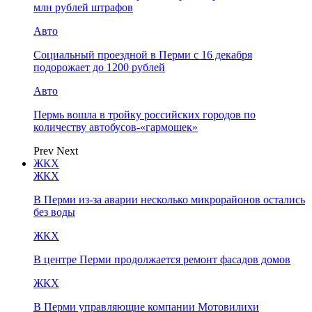
млн рублей штрафов
Авто
Социальный проездной в Перми с 16 декабря
подорожает до 1200 рублей
Авто
Пермь вошла в тройку российских городов по
количеству автобусов-«гармошек»
Prev
Next
ЖКХ
ЖКХ
В Перми из-за аварии несколько микрорайонов остались
без воды
ЖКХ
В центре Перми продолжается ремонт фасадов домов
ЖКХ
В Перми управляющие компании Мотовилихи