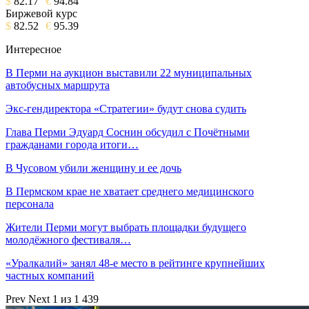
$
82.17
€
94.84
Биржевой курс
$
82.52
€
95.39
Интересное
В Перми на аукцион выставили 22 муниципальных
автобусных маршрута
Экс-гендиректора «Стратегии» будут снова судить
Глава Перми Эдуард Соснин обсудил с Почётными
гражданами города итоги…
В Чусовом убили женщину и ее дочь
В Пермском крае не хватает среднего медицинского
персонала
Жители Перми могут выбрать площадки будущего
молодёжного фестиваля…
«Уралкалий» занял 48-е место в рейтинге крупнейших
частных компаний
Prev
Next
1 из 1 439