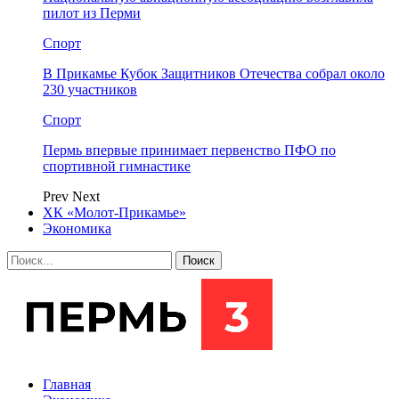
пилот из Перми
Спорт
В Прикамье Кубок Защитников Отечества собрал около
230 участников
Спорт
Пермь впервые принимает первенство ПФО по
спортивной гимнастике
Prev
Next
ХК «Молот-Прикамье»
Экономика
Главная