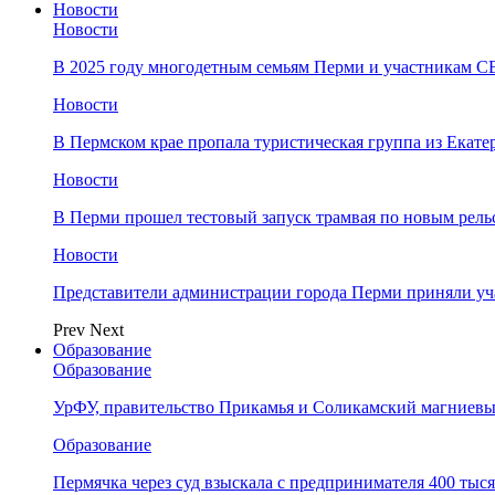
Новости
Новости
В 2025 году многодетным семьям Перми и участникам 
Новости
​В Пермском крае пропала туристическая группа из Екате
Новости
В Перми прошел тестовый запуск трамвая по новым рель
Новости
Представители администрации города Перми приняли у
Prev
Next
Образование
Образование
УрФУ, правительство Прикамья и Соликамский магниевы
Образование
Пермячка через суд взыскала с предпринимателя 400 тыс