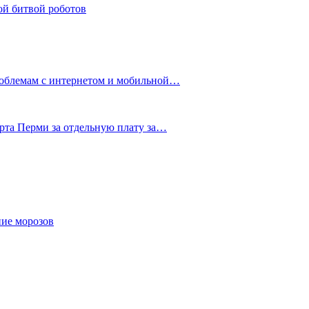
ой битвой роботов
роблемам с интернетом и мобильной…
рта Перми за отдельную плату за…
ние морозов