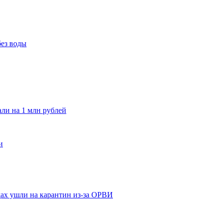
без воды
и на 1 млн рублей
и
адах ушли на карантин из-за ОРВИ