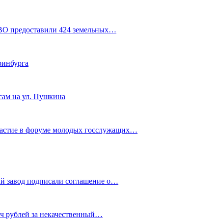
СВО предоставили 424 земельных…
ринбурга
сам на ул. Пушкина
частие в форуме молодых госслужащих…
й завод подписали соглашение о…
яч рублей за некачественный…