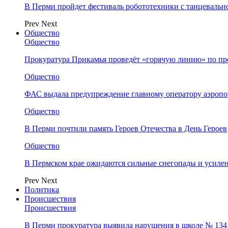
В Перми пройдет фестиваль робототехники с танцевальн
Prev
Next
Общество
Общество
Прокуратура Прикамья проведёт «горячую линию» по п
Общество
ФАС выдала предупреждение главному оператору аэропо
Общество
В Перми почтили память Героев Отечества в День Героев
Общество
В Пермском крае ожидаются сильные снегопады и усиле
Prev
Next
Политика
Происшествия
Происшествия
В Перми прокуратура выявила нарушения в школе № 134