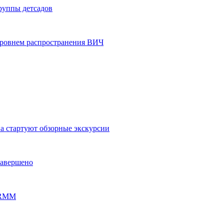
группы детсадов
уровнем распространения ВИЧ
на стартуют обзорные экскурсии
завершено
PERMM