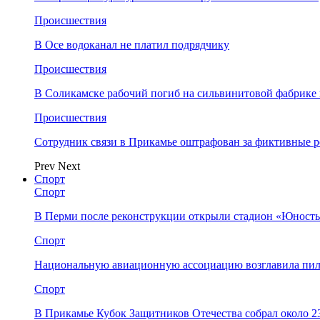
Происшествия
В Осе водоканал не платил подрядчику
Происшествия
В Соликамске рабочий погиб на сильвинитовой фабрике 
Происшествия
Сотрудник связи в Прикамье оштрафован за фиктивные
Prev
Next
Спорт
Спорт
В Перми после реконструкции открыли стадион «Юность
Спорт
Национальную авиационную ассоциацию возглавила пил
Спорт
В Прикамье Кубок Защитников Отечества собрал около 2