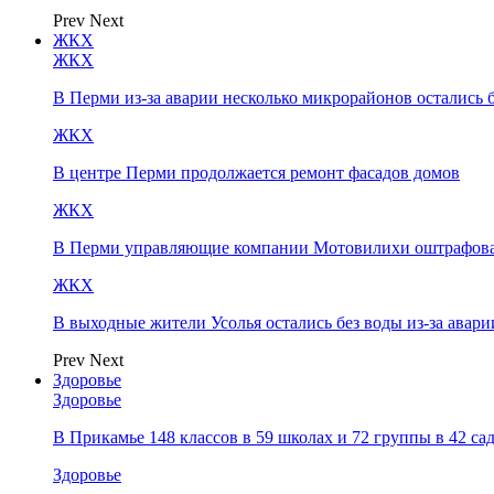
Prev
Next
ЖКХ
ЖКХ
В Перми из-за аварии несколько микрорайонов остались 
ЖКХ
В центре Перми продолжается ремонт фасадов домов
ЖКХ
В Перми управляющие компании Мотовилихи оштрафовал
ЖКХ
В выходные жители Усолья остались без воды из-за авари
Prev
Next
Здоровье
Здоровье
В Прикамье 148 классов в 59 школах и 72 группы в 42 с
Здоровье