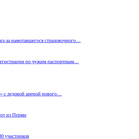
из-за намотавшегося страховочного…
 регистрации по чужим паспортным…
» с ледовой ареной нового…
от из Перми
30 участников