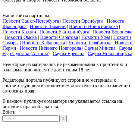
Наши сайты партнеры:
Новости Санкт-Петербурга
|
Новости Оренбурга
|
Новости
Краснодара
|
Новости Тюмени
|
Новости Новосибирска
|
Новости Казани
|
Новости Екатеринбурга
|
Новости Воронежа
|
Новости Омска
|
Новости Саратова
|
Новости Уфы
|
Новости
Самары
|
Новости Хабаровска
|
Новости Челябинска
|
Новости
Перми
|
Новости Нижнего Новгорода
|
Сауны Минска
|
Сауны
Нур-Султана (Астаны)
|
Сауны Еревана
|
Сауны Новосибирска
Некоторые из материалов не рекомендованы к прочтению и
ознакомлению лицам не достигшим 18 лет.
Редакторы портала публикуют сторонние материалы с
соответствующим выполнением обязательств по сохранению
авторских прав.
В каждом публикуемом материале указывается ссылка на
источник правообладателя.
Войти