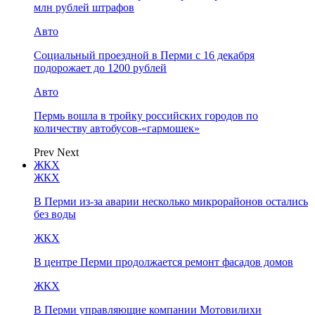
млн рублей штрафов
Авто
Социальный проездной в Перми с 16 декабря
подорожает до 1200 рублей
Авто
Пермь вошла в тройку российских городов по
количеству автобусов-«гармошек»
Prev
Next
ЖКХ
ЖКХ
В Перми из-за аварии несколько микрорайонов остались
без воды
ЖКХ
В центре Перми продолжается ремонт фасадов домов
ЖКХ
В Перми управляющие компании Мотовилихи