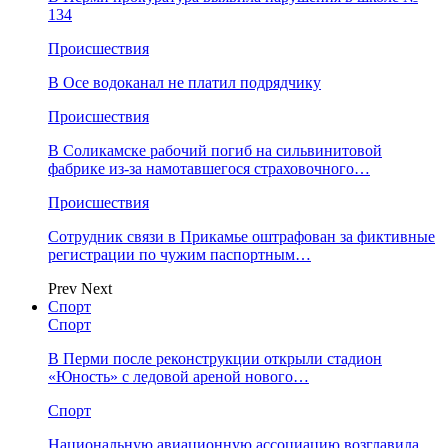
134
Происшествия
В Осе водоканал не платил подрядчику
Происшествия
В Соликамске рабочий погиб на сильвинитовой
фабрике из-за намотавшегося страховочного…
Происшествия
Сотрудник связи в Прикамье оштрафован за фиктивные
регистрации по чужим паспортным…
Prev
Next
Спорт
Спорт
В Перми после реконструкции открыли стадион
«Юность» с ледовой ареной нового…
Спорт
Национальную авиационную ассоциацию возглавила