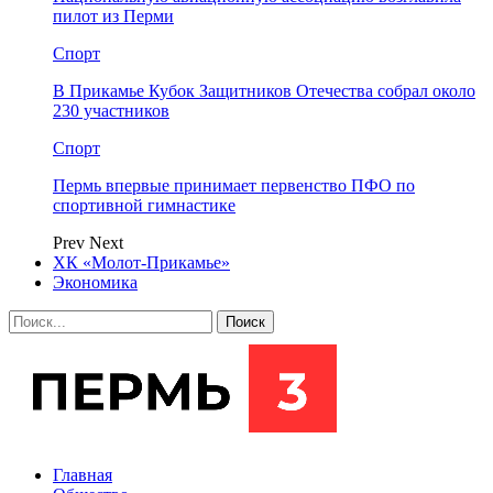
пилот из Перми
Спорт
В Прикамье Кубок Защитников Отечества собрал около
230 участников
Спорт
Пермь впервые принимает первенство ПФО по
спортивной гимнастике
Prev
Next
ХК «Молот-Прикамье»
Экономика
Главная