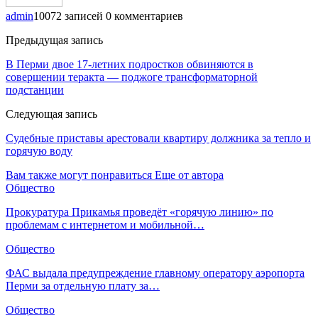
admin
10072 записей
0 комментариев
Предыдущая запись
В Перми двое 17-летних подростков обвиняются в
совершении теракта — поджоге трансформаторной
подстанции
Следующая запись
Судебные приставы арестовали квартиру должника за тепло и
горячую воду
Вам также могут понравиться
Еще от автора
Общество
Прокуратура Прикамья проведёт «горячую линию» по
проблемам с интернетом и мобильной…
Общество
ФАС выдала предупреждение главному оператору аэропорта
Перми за отдельную плату за…
Общество