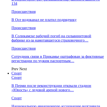
134
Происшествия
В Осе водоканал не платил подрядчику
Происшествия
В Соликамске рабочий погиб на сильвинитовой
фабрике из-за намотавшегося страховочного…
Происшествия
Сотрудник связи в Прикамье оштрафован за фиктивные
регистрации по чужим паспортным…
Prev
Next
Спорт
Спорт
В Перми после реконструкции открыли стадион
«Юность» с ледовой ареной нового…
Спорт
Национальную авиационную ассоциацию возглавила