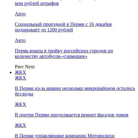
млн рублей штрафов
Авто
Социальный проездной в Перми с 16 декабря
подорожает до 1200 рублей
Авто
Пермь вошла в тройку российских городов по
количеству автобусов-«гармошек»
Prev
Next
ЖКХ
ЖКХ
В Перми из-за аварии несколько микрорайонов остались
без воды
ЖКХ
В центре Перми продолжается ремонт фасадов домов
ЖКХ
В Перми управляющие компании Мотовилихи