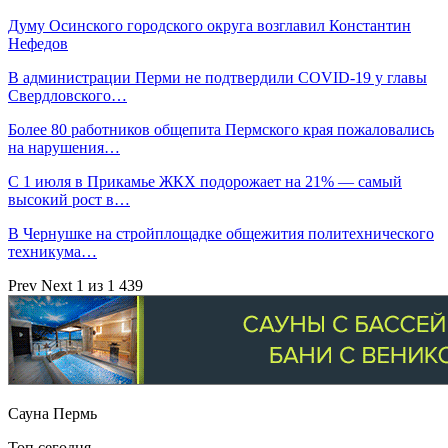
Думу Осинского городского округа возглавил Константин
Нефедов
В администрации Перми не подтвердили COVID-19 у главы
Свердловского…
Более 80 работников общепита Пермского края пожаловались
на нарушения…
С 1 июля в Прикамье ЖКХ подорожает на 21% — самый
высокий рост в…
В Чернушке на стройплощадке общежития политехнического
техникума…
Prev
Next
1 из 1 439
Сауна Пермь
Топ сегодня