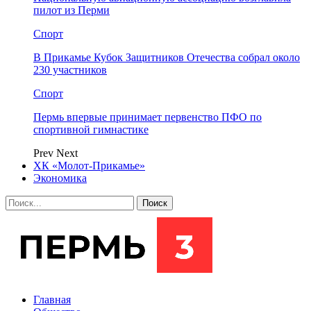
пилот из Перми
Спорт
В Прикамье Кубок Защитников Отечества собрал около
230 участников
Спорт
Пермь впервые принимает первенство ПФО по
спортивной гимнастике
Prev
Next
ХК «Молот-Прикамье»
Экономика
Главная