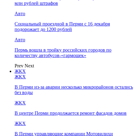
млн рублей штрафов
Авто
Социальный проездной в Перми с 16 декабря
подорожает до 1200 рублей
Авто
Пермь вошла в тройку российских городов по
количеству автобусов-«гармошек»
Prev
Next
ЖКХ
ЖКХ
В Перми из-за аварии несколько микрорайонов остались
без воды
ЖКХ
В центре Перми продолжается ремонт фасадов домов
ЖКХ
В Перми управляющие компании Мотовилихи