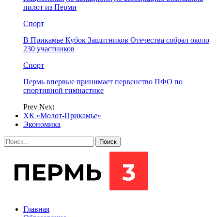
пилот из Перми
Спорт
В Прикамье Кубок Защитников Отечества собрал около
230 участников
Спорт
Пермь впервые принимает первенство ПФО по
спортивной гимнастике
Prev
Next
ХК «Молот-Прикамье»
Экономика
Главная