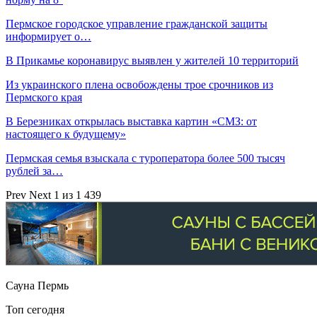
Пермское городское управление гражданской защиты
информирует о…
В Прикамье коронавирус выявлен у жителей 10 территорий
Из украинского плена освобождены трое срочников из
Пермского края
В Березниках открылась выставка картин «СМЗ: от
настоящего к будущему»
Пермская семья взыскала с туроператора более 500 тысяч
рублей за…
Prev
Next
1 из 1 439
Сауна Пермь
Топ сегодня