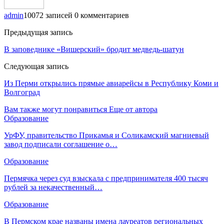
admin
10072 записей
0 комментариев
Предыдущая запись
В заповеднике «Вишерский» бродит медведь-шатун
Следующая запись
Из Перми открылись прямые авиарейсы в Республику Коми и
Волгоград
Вам также могут понравиться
Еще от автора
Образование
УрФУ, правительство Прикамья и Соликамский магниевый
завод подписали соглашение о…
Образование
Пермячка через суд взыскала с предпринимателя 400 тысяч
рублей за некачественный…
Образование
В Пермском крае названы имена лауреатов региональных