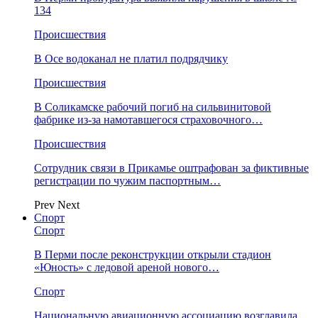
134
Происшествия
В Осе водоканал не платил подрядчику
Происшествия
В Соликамске рабочий погиб на сильвинитовой
фабрике из-за намотавшегося страховочного…
Происшествия
Сотрудник связи в Прикамье оштрафован за фиктивные
регистрации по чужим паспортным…
Prev
Next
Спорт
Спорт
В Перми после реконструкции открыли стадион
«Юность» с ледовой ареной нового…
Спорт
Национальную авиационную ассоциацию возглавила