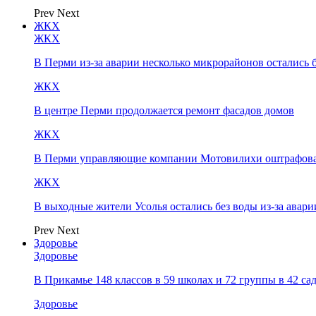
Prev
Next
ЖКХ
ЖКХ
В Перми из-за аварии несколько микрорайонов остались 
ЖКХ
В центре Перми продолжается ремонт фасадов домов
ЖКХ
В Перми управляющие компании Мотовилихи оштрафовал
ЖКХ
В выходные жители Усолья остались без воды из-за авари
Prev
Next
Здоровье
Здоровье
В Прикамье 148 классов в 59 школах и 72 группы в 42 с
Здоровье