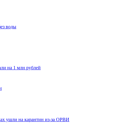
без воды
и на 1 млн рублей
и
адах ушли на карантин из-за ОРВИ