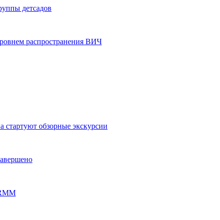
группы детсадов
уровнем распространения ВИЧ
на стартуют обзорные экскурсии
завершено
PERMM