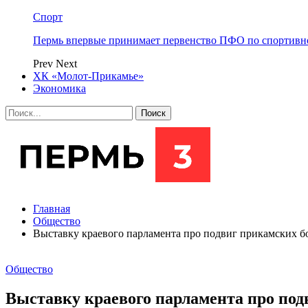
Спорт
Пермь впервые принимает первенство ПФО по спортивн
Prev
Next
ХК «Молот-Прикамье»
Экономика
Главная
Общество
Выставку краевого парламента про подвиг прикамских б
Общество
Выставку краевого парламента про под