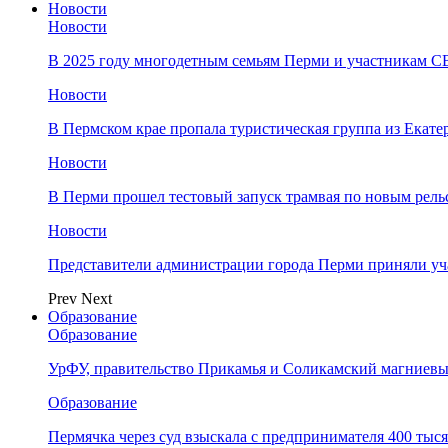
Новости
Новости
В 2025 году многодетным семьям Перми и участникам 
Новости
​В Пермском крае пропала туристическая группа из Екате
Новости
В Перми прошел тестовый запуск трамвая по новым рель
Новости
Представители администрации города Перми приняли у
Prev
Next
Образование
Образование
УрФУ, правительство Прикамья и Соликамский магниевы
Образование
Пермячка через суд взыскала с предпринимателя 400 тыс