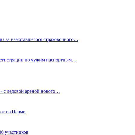
из-за намотавшегося страховочного…
 регистрации по чужим паспортным…
» с ледовой ареной нового…
от из Перми
30 участников