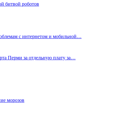
ой битвой роботов
роблемам с интернетом и мобильной…
рта Перми за отдельную плату за…
ние морозов