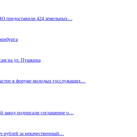
СВО предоставили 424 земельных…
ринбурга
сам на ул. Пушкина
частие в форуме молодых госслужащих…
й завод подписали соглашение о…
яч рублей за некачественный…