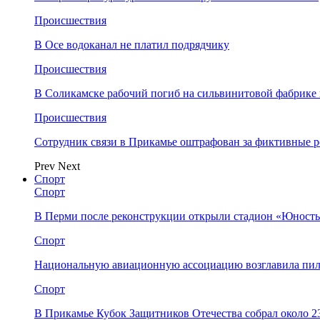
Происшествия
В Осе водоканал не платил подрядчику
Происшествия
В Соликамске рабочий погиб на сильвинитовой фабрике 
Происшествия
Сотрудник связи в Прикамье оштрафован за фиктивные
Prev
Next
Спорт
Спорт
В Перми после реконструкции открыли стадион «Юность
Спорт
Национальную авиационную ассоциацию возглавила пил
Спорт
В Прикамье Кубок Защитников Отечества собрал около 2