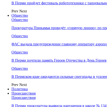
В Перми пройдет фестиваль робототехники с танцевальн
Prev
Next
Общество
Общество
Прокуратура Прикамья проведёт «горячую линию» по п
Общество
ФАС выдала предупреждение главному оператору аэропо
Общество
В Перми почтили память Героев Отечества в День Героев
Общество
В Пермском крае ожидаются сильные снегопады и усиле
Prev
Next
Политика
Происшествия
Происшествия
В Перми прокуратура выявила нарушения в школе № 134