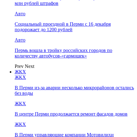
млн рублей штрафов
Авто
Социальный проездной в Перми с 16 декабря
подорожает до 1200 рублей
Авто
Пермь вошла в тройку российских городов по
количеству автобусов-«гармошек»
Prev
Next
ЖКХ
ЖКХ
В Перми из-за аварии несколько микрорайонов остались
без воды
ЖКХ
В центре Перми продолжается ремонт фасадов домов
ЖКХ
В Перми управляющие компании Мотовилихи