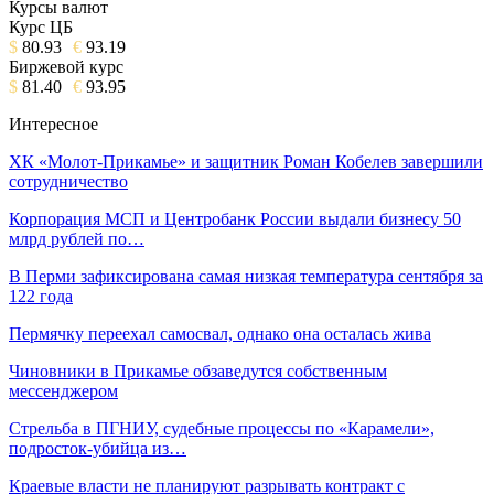
Курсы валют
Курс ЦБ
$
80.93
€
93.19
Биржевой курс
$
81.40
€
93.95
Интересное
ХК «Молот-Прикамье» и защитник Роман Кобелев завершили
сотрудничество
Корпорация МСП и Центробанк России выдали бизнесу 50
млрд рублей по…
В Перми зафиксирована самая низкая температура сентября за
122 года
Пермячку переехал самосвал, однако она осталась жива
Чиновники в Прикамье обзаведутся собственным
мессенджером
Стрельба в ПГНИУ, судебные процессы по «Карамели»,
подросток-убийца из…
Краевые власти не планируют разрывать контракт с