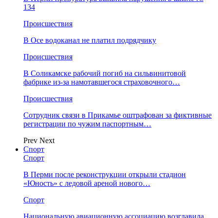
134
Происшествия
В Осе водоканал не платил подрядчику
Происшествия
В Соликамске рабочий погиб на сильвинитовой
фабрике из-за намотавшегося страховочного…
Происшествия
Сотрудник связи в Прикамье оштрафован за фиктивные
регистрации по чужим паспортным…
Prev
Next
Спорт
Спорт
В Перми после реконструкции открыли стадион
«Юность» с ледовой ареной нового…
Спорт
Национальную авиационную ассоциацию возглавила