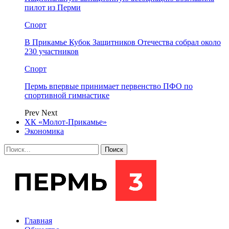
пилот из Перми
Спорт
В Прикамье Кубок Защитников Отечества собрал около
230 участников
Спорт
Пермь впервые принимает первенство ПФО по
спортивной гимнастике
Prev
Next
ХК «Молот-Прикамье»
Экономика
Главная