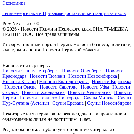
Экономика
Теплоэнергетики в Прикамье доставили квитанция за июль
Prev
Next
1 из 100
© 2026 - Новости Перми и Пермского края. РИА "Т-МЕДИА
ГРУПП", ООО. Все права защищены.
Информационный портал Перми. Новости бизнеса, политики,
культуры и спорта. Новости Пермской области.
Наши сайты партнеры:
Новости Санкт-Петербурга
|
Новости Оренбурга
|
Новости
Краснодара
|
Новости Тюмени
|
Новости Новосибирска
|
Новости Казани
|
Новости Екатеринбурга
|
Новости Воронежа
|
Новости Омска
|
Новости Саратова
|
Новости Уфы
|
Новости
Самары
|
Новости Хабаровска
|
Новости Челябинска
|
Новости
Перми
|
Новости Нижнего Новгорода
|
Сауны Минска
|
Сауны
Нур-Султана (Астаны)
|
Сауны Еревана
|
Сауны Новосибирска
Некоторые из материалов не рекомендованы к прочтению и
ознакомлению лицам не достигшим 18 лет.
Редакторы портала публикуют сторонние материалы с