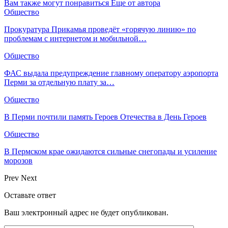
Вам также могут понравиться
Еще от автора
Общество
Прокуратура Прикамья проведёт «горячую линию» по
проблемам с интернетом и мобильной…
Общество
ФАС выдала предупреждение главному оператору аэропорта
Перми за отдельную плату за…
Общество
В Перми почтили память Героев Отечества в День Героев
Общество
В Пермском крае ожидаются сильные снегопады и усиление
морозов
Prev
Next
Оставьте ответ
Ваш электронный адрес не будет опубликован.