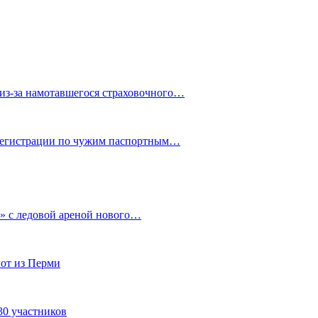
из-за намотавшегося страховочного…
 регистрации по чужим паспортным…
» с ледовой ареной нового…
от из Перми
30 участников