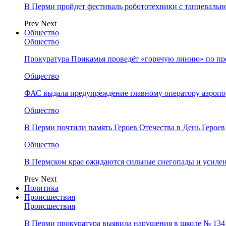
В Перми пройдет фестиваль робототехники с танцевальн
Prev
Next
Общество
Общество
Прокуратура Прикамья проведёт «горячую линию» по п
Общество
ФАС выдала предупреждение главному оператору аэропо
Общество
В Перми почтили память Героев Отечества в День Героев
Общество
В Пермском крае ожидаются сильные снегопады и усиле
Prev
Next
Политика
Происшествия
Происшествия
В Перми прокуратура выявила нарушения в школе № 134