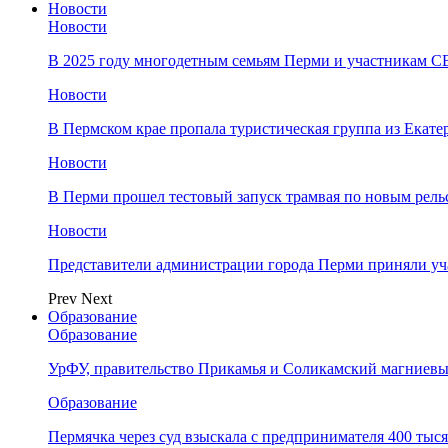
Новости
Новости
В 2025 году многодетным семьям Перми и участникам 
Новости
​В Пермском крае пропала туристическая группа из Екате
Новости
В Перми прошел тестовый запуск трамвая по новым рель
Новости
Представители администрации города Перми приняли у
Prev
Next
Образование
Образование
УрФУ, правительство Прикамья и Соликамский магниевы
Образование
Пермячка через суд взыскала с предпринимателя 400 тыс