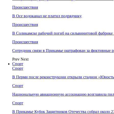
Происшествия
В Осе водоканал не платил подрядчику
Происшествия
В Соликамске рабочий погиб на сильвинитовой фабрике 
Происшествия
Сотрудник связи в Прикамье оштрафован за фиктивные
Prev
Next
Спорт
Спорт
В Перми после реконструкции открыли стадион «Юность
Спорт
Национальную авиационную ассоциацию возглавила пил
Спорт
В Прикамье Кубок Защитников Отечества собрал около 2