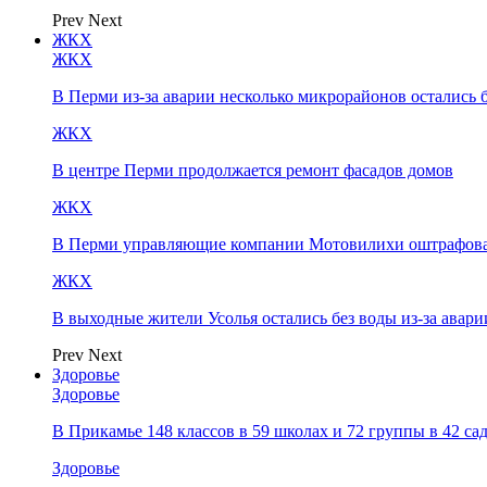
Prev
Next
ЖКХ
ЖКХ
В Перми из-за аварии несколько микрорайонов остались 
ЖКХ
В центре Перми продолжается ремонт фасадов домов
ЖКХ
В Перми управляющие компании Мотовилихи оштрафовал
ЖКХ
В выходные жители Усолья остались без воды из-за авари
Prev
Next
Здоровье
Здоровье
В Прикамье 148 классов в 59 школах и 72 группы в 42 с
Здоровье