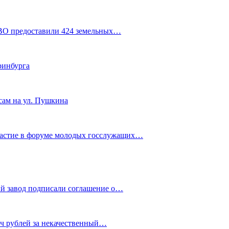
СВО предоставили 424 земельных…
ринбурга
сам на ул. Пушкина
частие в форуме молодых госслужащих…
й завод подписали соглашение о…
яч рублей за некачественный…