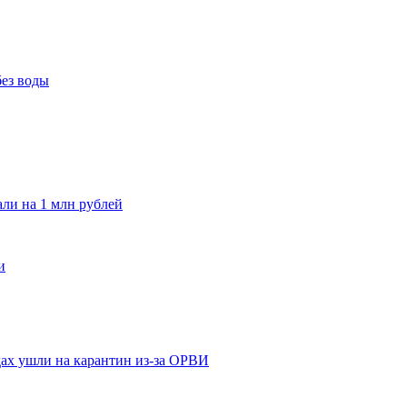
без воды
и на 1 млн рублей
и
адах ушли на карантин из-за ОРВИ