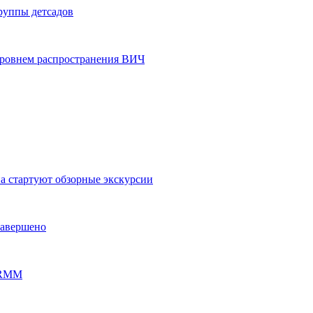
группы детсадов
уровнем распространения ВИЧ
на стартуют обзорные экскурсии
завершено
PERMM