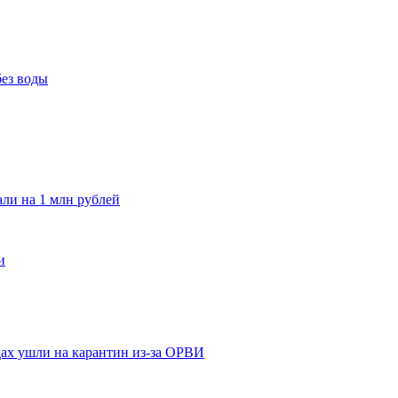
без воды
и на 1 млн рублей
и
адах ушли на карантин из-за ОРВИ