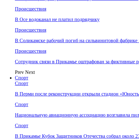
Происшествия
В Осе водоканал не платил подрядчику
Происшествия
В Соликамске рабочий погиб на сильвинитовой фабрике 
Происшествия
Сотрудник связи в Прикамье оштрафован за фиктивные
Prev
Next
Спорт
Спорт
В Перми после реконструкции открыли стадион «Юность
Спорт
Национальную авиационную ассоциацию возглавила пил
Спорт
В Прикамье Кубок Защитников Отечества собрал около 2