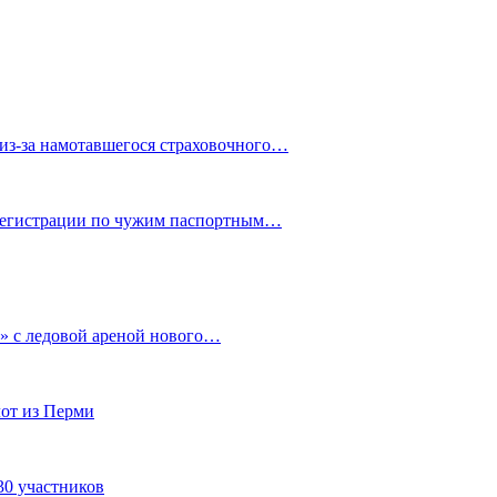
из-за намотавшегося страховочного…
 регистрации по чужим паспортным…
» с ледовой ареной нового…
от из Перми
30 участников