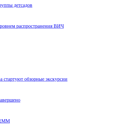
группы детсадов
уровнем распространения ВИЧ
на стартуют обзорные экскурсии
завершено
PERMM