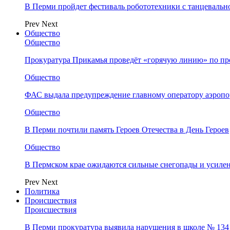
В Перми пройдет фестиваль робототехники с танцевальн
Prev
Next
Общество
Общество
Прокуратура Прикамья проведёт «горячую линию» по п
Общество
ФАС выдала предупреждение главному оператору аэропо
Общество
В Перми почтили память Героев Отечества в День Героев
Общество
В Пермском крае ожидаются сильные снегопады и усиле
Prev
Next
Политика
Происшествия
Происшествия
В Перми прокуратура выявила нарушения в школе № 134