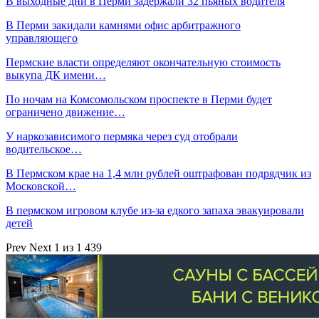
В выходные дни в Перми задержали 32 пьяных водителя
В Перми закидали камнями офис арбитражного
управляющего
Пермские власти определяют окончательную стоимость
выкупа ДК имени…
По ночам на Комсомольском проспекте в Перми будет
ограничено движение…
У наркозависимого пермяка через суд отобрали
водительское…
В Пермском крае на 1,4 млн рублей оштрафован подрядчик из
Московской…
В пермском игровом клубе из-за едкого запаха эвакуировали
детей
Prev
Next
1 из 1 439