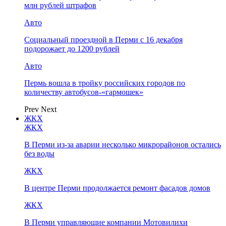
млн рублей штрафов
Авто
Социальный проездной в Перми с 16 декабря
подорожает до 1200 рублей
Авто
Пермь вошла в тройку российских городов по
количеству автобусов-«гармошек»
Prev
Next
ЖКХ
ЖКХ
В Перми из-за аварии несколько микрорайонов остались
без воды
ЖКХ
В центре Перми продолжается ремонт фасадов домов
ЖКХ
В Перми управляющие компании Мотовилихи