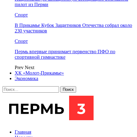
пилот из Перми
Спорт
В Прикамье Кубок Защитников Отечества собрал около
230 участников
Спорт
Пермь впервые принимает первенство ПФО по
спортивной гимнастике
Prev
Next
ХК «Молот-Прикамье»
Экономика
Главная