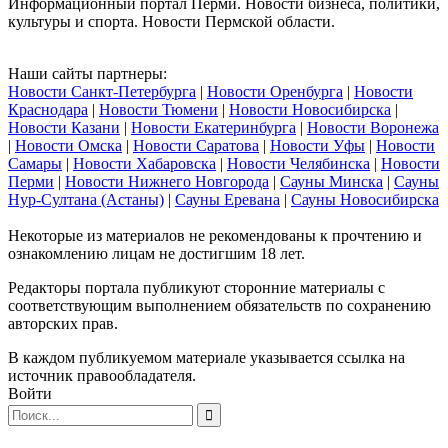
Информационный портал Перми. Новости бизнеса, политики,
культуры и спорта. Новости Пермской области.
Наши сайты партнеры:
Новости Санкт-Петербурга
|
Новости Оренбурга
|
Новости
Краснодара
|
Новости Тюмени
|
Новости Новосибирска
|
Новости Казани
|
Новости Екатеринбурга
|
Новости Воронежа
|
Новости Омска
|
Новости Саратова
|
Новости Уфы
|
Новости
Самары
|
Новости Хабаровска
|
Новости Челябинска
|
Новости
Перми
|
Новости Нижнего Новгорода
|
Сауны Минска
|
Сауны
Нур-Султана (Астаны)
|
Сауны Еревана
|
Сауны Новосибирска
Некоторые из материалов не рекомендованы к прочтению и
ознакомлению лицам не достигшим 18 лет.
Редакторы портала публикуют сторонние материалы с
соответствующим выполнением обязательств по сохранению
авторских прав.
В каждом публикуемом материале указывается ссылка на
источник правообладателя.
Войти