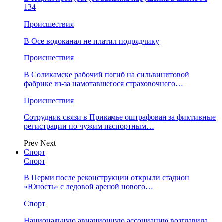
134
Происшествия
В Осе водоканал не платил подрядчику
Происшествия
В Соликамске рабочий погиб на сильвинитовой
фабрике из-за намотавшегося страховочного…
Происшествия
Сотрудник связи в Прикамье оштрафован за фиктивные
регистрации по чужим паспортным…
Prev
Next
Спорт
Спорт
В Перми после реконструкции открыли стадион
«Юность» с ледовой ареной нового…
Спорт
Национальную авиационную ассоциацию возглавила