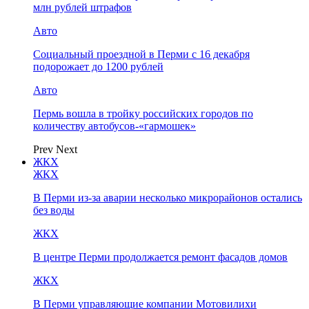
млн рублей штрафов
Авто
Социальный проездной в Перми с 16 декабря
подорожает до 1200 рублей
Авто
Пермь вошла в тройку российских городов по
количеству автобусов-«гармошек»
Prev
Next
ЖКХ
ЖКХ
В Перми из-за аварии несколько микрорайонов остались
без воды
ЖКХ
В центре Перми продолжается ремонт фасадов домов
ЖКХ
В Перми управляющие компании Мотовилихи