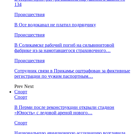
134
Происшествия
В Осе водоканал не платил подрядчику
Происшествия
В Соликамске рабочий погиб на сильвинитовой
фабрике из-за намотавшегося страховочного…
Происшествия
Сотрудник связи в Прикамье оштрафован за фиктивные
регистрации по чужим паспортным…
Prev
Next
Спорт
Спорт
В Перми после реконструкции открыли стадион
«Юность» с ледовой ареной нового…
Спорт
Национальную авиационную ассоциацию возглавила