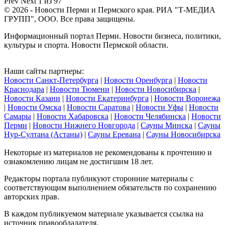
Prev
Next
1 из 97
© 2026 - Новости Перми и Пермского края. РИА "Т-МЕДИА
ГРУПП", ООО. Все права защищены.
Информационный портал Перми. Новости бизнеса, политики,
культуры и спорта. Новости Пермской области.
Наши сайты партнеры:
Новости Санкт-Петербурга
|
Новости Оренбурга
|
Новости
Краснодара
|
Новости Тюмени
|
Новости Новосибирска
|
Новости Казани
|
Новости Екатеринбурга
|
Новости Воронежа
|
Новости Омска
|
Новости Саратова
|
Новости Уфы
|
Новости
Самары
|
Новости Хабаровска
|
Новости Челябинска
|
Новости
Перми
|
Новости Нижнего Новгорода
|
Сауны Минска
|
Сауны
Нур-Султана (Астаны)
|
Сауны Еревана
|
Сауны Новосибирска
Некоторые из материалов не рекомендованы к прочтению и
ознакомлению лицам не достигшим 18 лет.
Редакторы портала публикуют сторонние материалы с
соответствующим выполнением обязательств по сохранению
авторских прав.
В каждом публикуемом материале указывается ссылка на
источник правообладателя.