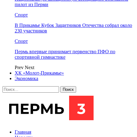
пилот из Перми
Спорт
В Прикамье Кубок Защитников Отечества собрал около
230 участников
Спорт
Пермь впервые принимает первенство ПФО по
спортивной гимнастике
Prev
Next
ХК «Молот-Прикамье»
Экономика
Главная