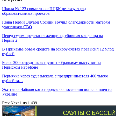
Школа № 123 совместно с ПЦБК реализует ряд
образовательных проектов
Глава Перми Эдуард Соснин вручил благодарности матерям
участников СВО
Перед судом предстанет женщина, убившая младенца на
Перми-2
В Прикамье объем средств на эскроу-счетах превысил 12 млрд
рублей
Более 300 сотрудников группы «Уралхим» выступят на
Пермском марафоне
Пермячка через суд взыскала с предпринимателя 400 тысяч
рублей за…
Экс-глава Чайковского городского поселения попал в плен на
Украине
Prev
Next
1 из 1 439