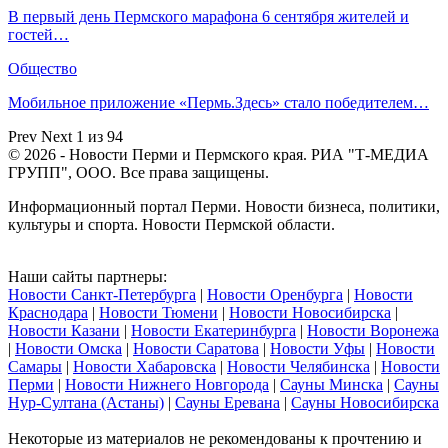
В первый день Пермского марафона 6 сентября жителей и
гостей…
Общество
Мобильное приложение «Пермь.Здесь» стало победителем…
Prev
Next
1 из 94
© 2026 - Новости Перми и Пермского края. РИА "Т-МЕДИА
ГРУПП", ООО. Все права защищены.
Информационный портал Перми. Новости бизнеса, политики,
культуры и спорта. Новости Пермской области.
Наши сайты партнеры:
Новости Санкт-Петербурга
|
Новости Оренбурга
|
Новости
Краснодара
|
Новости Тюмени
|
Новости Новосибирска
|
Новости Казани
|
Новости Екатеринбурга
|
Новости Воронежа
|
Новости Омска
|
Новости Саратова
|
Новости Уфы
|
Новости
Самары
|
Новости Хабаровска
|
Новости Челябинска
|
Новости
Перми
|
Новости Нижнего Новгорода
|
Сауны Минска
|
Сауны
Нур-Султана (Астаны)
|
Сауны Еревана
|
Сауны Новосибирска
Некоторые из материалов не рекомендованы к прочтению и