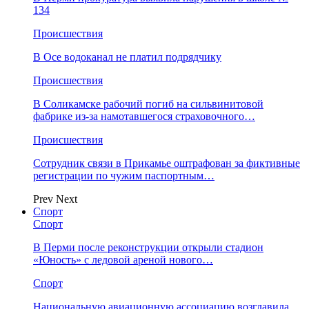
134
Происшествия
В Осе водоканал не платил подрядчику
Происшествия
В Соликамске рабочий погиб на сильвинитовой
фабрике из-за намотавшегося страховочного…
Происшествия
Сотрудник связи в Прикамье оштрафован за фиктивные
регистрации по чужим паспортным…
Prev
Next
Спорт
Спорт
В Перми после реконструкции открыли стадион
«Юность» с ледовой ареной нового…
Спорт
Национальную авиационную ассоциацию возглавила