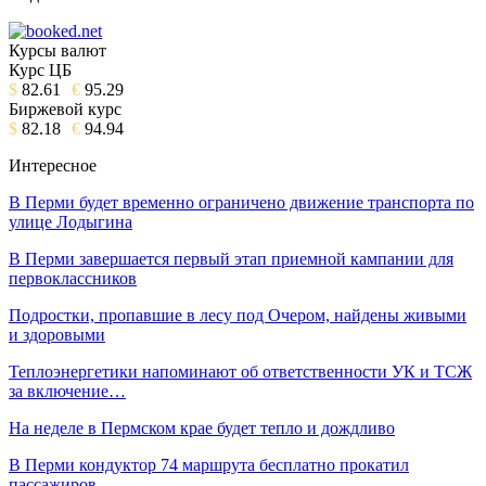
Курсы валют
Курс ЦБ
$
82.61
€
95.29
Биржевой курс
$
82.18
€
94.94
Интересное
В Перми будет временно ограничено движение транспорта по
улице Лодыгина
В Перми завершается первый этап приемной кампании для
первоклассников
Подростки, пропавшие в лесу под Очером, найдены живыми
и здоровыми
Теплоэнергетики напоминают об ответственности УК и ТСЖ
за включение…
На неделе в Пермском крае будет тепло и дождливо
В Перми кондуктор 74 маршрута бесплатно прокатил
пассажиров