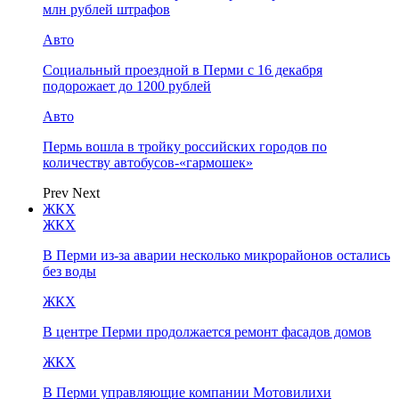
млн рублей штрафов
Авто
Социальный проездной в Перми с 16 декабря
подорожает до 1200 рублей
Авто
Пермь вошла в тройку российских городов по
количеству автобусов-«гармошек»
Prev
Next
ЖКХ
ЖКХ
В Перми из-за аварии несколько микрорайонов остались
без воды
ЖКХ
В центре Перми продолжается ремонт фасадов домов
ЖКХ
В Перми управляющие компании Мотовилихи