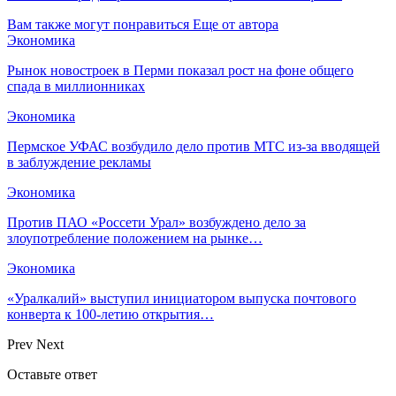
Вам также могут понравиться
Еще от автора
Экономика
Рынок новостроек в Перми показал рост на фоне общего
спада в миллионниках
Экономика
Пермское УФАС возбудило дело против МТС из-за вводящей
в заблуждение рекламы
Экономика
Против ПАО «Россети Урал» возбуждено дело за
злоупотребление положением на рынке…
Экономика
«Уралкалий» выступил инициатором выпуска почтового
конверта к 100-летию открытия…
Prev
Next
Оставьте ответ