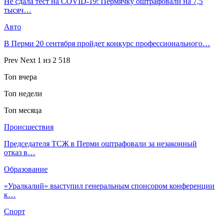
Не сдала тест на COVID-19: Пермячку оштрафовали на 7,5
тысяч…
Авто
В Перми 20 сентября пройдет конкурс профессионального…
Prev
Next
1 из 2 518
Топ вчера
Топ недели
Топ месяца
Происшествия
Председателя ТСЖ в Перми оштрафовали за незаконный
отказ в…
Образование
«Уралкалий» выступил генеральным спонсором конференции
к…
Спорт