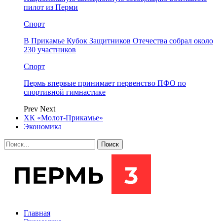
пилот из Перми
Спорт
В Прикамье Кубок Защитников Отечества собрал около
230 участников
Спорт
Пермь впервые принимает первенство ПФО по
спортивной гимнастике
Prev
Next
ХК «Молот-Прикамье»
Экономика
Главная