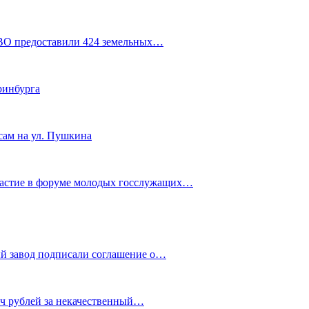
СВО предоставили 424 земельных…
ринбурга
сам на ул. Пушкина
частие в форуме молодых госслужащих…
й завод подписали соглашение о…
яч рублей за некачественный…