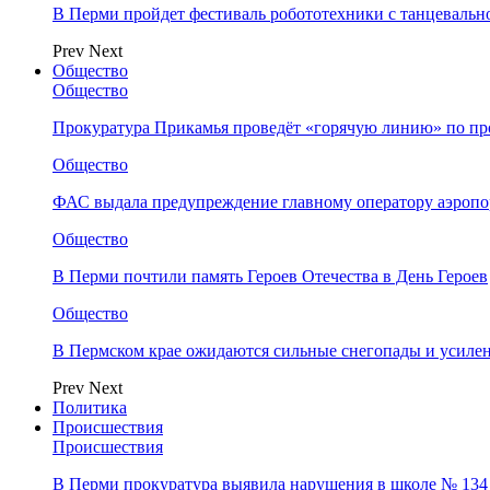
В Перми пройдет фестиваль робототехники с танцевальн
Prev
Next
Общество
Общество
Прокуратура Прикамья проведёт «горячую линию» по п
Общество
ФАС выдала предупреждение главному оператору аэропо
Общество
В Перми почтили память Героев Отечества в День Героев
Общество
В Пермском крае ожидаются сильные снегопады и усиле
Prev
Next
Политика
Происшествия
Происшествия
В Перми прокуратура выявила нарушения в школе № 134