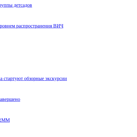
группы детсадов
уровнем распространения ВИЧ
на стартуют обзорные экскурсии
завершено
PERMM