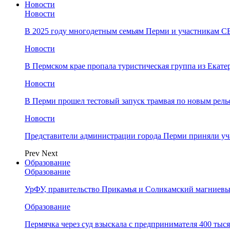
Новости
Новости
В 2025 году многодетным семьям Перми и участникам 
Новости
​В Пермском крае пропала туристическая группа из Екате
Новости
В Перми прошел тестовый запуск трамвая по новым рель
Новости
Представители администрации города Перми приняли у
Prev
Next
Образование
Образование
УрФУ, правительство Прикамья и Соликамский магниевы
Образование
Пермячка через суд взыскала с предпринимателя 400 тыс