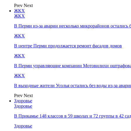
Prev
Next
ЖКХ
ЖКХ
В Перми из-за аварии несколько микрорайонов остались 
ЖКХ
В центре Перми продолжается ремонт фасадов домов
ЖКХ
В Перми управляющие компании Мотовилихи оштрафовал
ЖКХ
В выходные жители Усолья остались без воды из-за авари
Prev
Next
Здоровье
Здоровье
В Прикамье 148 классов в 59 школах и 72 группы в 42 с
Здоровье