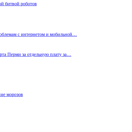
ой битвой роботов
роблемам с интернетом и мобильной…
рта Перми за отдельную плату за…
ние морозов