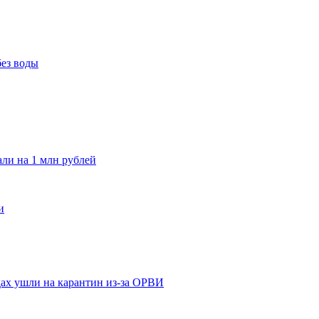
без воды
и на 1 млн рублей
и
адах ушли на карантин из-за ОРВИ