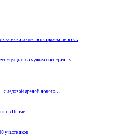
из-за намотавшегося страховочного…
 регистрации по чужим паспортным…
» с ледовой ареной нового…
от из Перми
30 участников