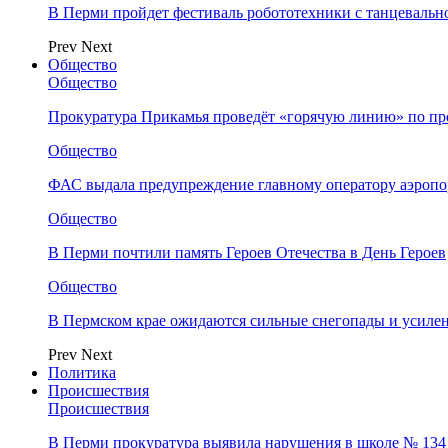
В Перми пройдет фестиваль робототехники с танцевальн
Prev
Next
Общество
Общество
Прокуратура Прикамья проведёт «горячую линию» по п
Общество
ФАС выдала предупреждение главному оператору аэропо
Общество
В Перми почтили память Героев Отечества в День Героев
Общество
В Пермском крае ожидаются сильные снегопады и усиле
Prev
Next
Политика
Происшествия
Происшествия
В Перми прокуратура выявила нарушения в школе № 134