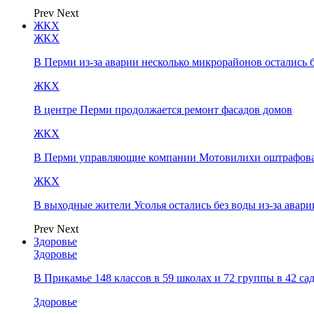
Prev
Next
ЖКХ
ЖКХ
В Перми из-за аварии несколько микрорайонов остались 
ЖКХ
В центре Перми продолжается ремонт фасадов домов
ЖКХ
В Перми управляющие компании Мотовилихи оштрафовал
ЖКХ
В выходные жители Усолья остались без воды из-за авари
Prev
Next
Здоровье
Здоровье
В Прикамье 148 классов в 59 школах и 72 группы в 42 с
Здоровье