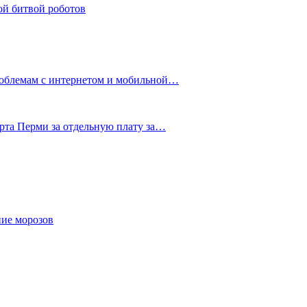
ой битвой роботов
роблемам с интернетом и мобильной…
рта Перми за отдельную плату за…
ние морозов