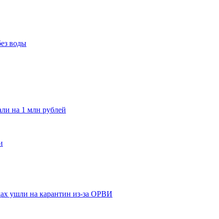
без воды
и на 1 млн рублей
и
адах ушли на карантин из-за ОРВИ