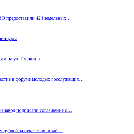
СВО предоставили 424 земельных…
ринбурга
сам на ул. Пушкина
частие в форуме молодых госслужащих…
й завод подписали соглашение о…
яч рублей за некачественный…