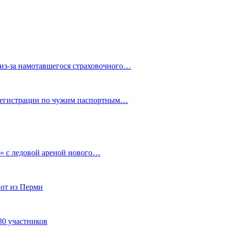
из-за намотавшегося страховочного…
 регистрации по чужим паспортным…
» с ледовой ареной нового…
от из Перми
30 участников