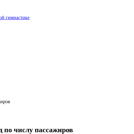
ой гимнастике
жиров
д по числу пассажиров