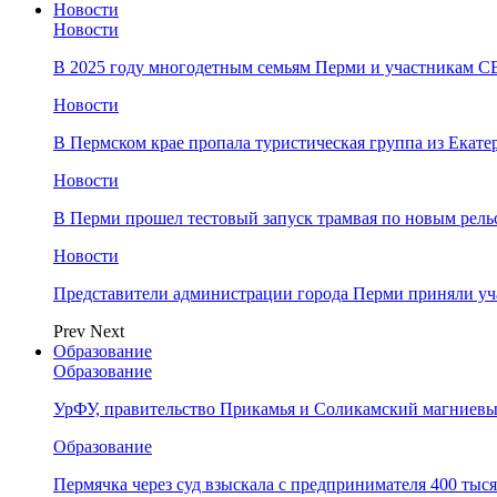
Новости
Новости
В 2025 году многодетным семьям Перми и участникам 
Новости
​В Пермском крае пропала туристическая группа из Екате
Новости
В Перми прошел тестовый запуск трамвая по новым рель
Новости
Представители администрации города Перми приняли у
Prev
Next
Образование
Образование
УрФУ, правительство Прикамья и Соликамский магниевы
Образование
Пермячка через суд взыскала с предпринимателя 400 тыс