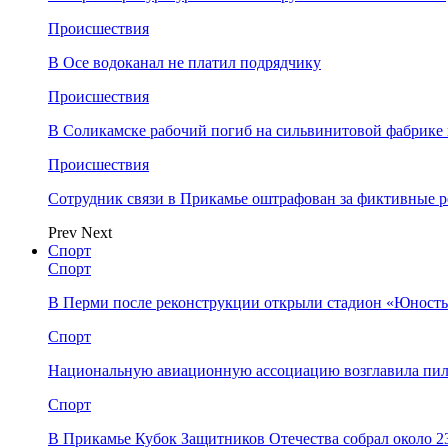
Происшествия
В Осе водоканал не платил подрядчику
Происшествия
В Соликамске рабочий погиб на сильвинитовой фабрике 
Происшествия
Сотрудник связи в Прикамье оштрафован за фиктивные
Prev
Next
Спорт
Спорт
В Перми после реконструкции открыли стадион «Юность
Спорт
Национальную авиационную ассоциацию возглавила пил
Спорт
В Прикамье Кубок Защитников Отечества собрал около 2