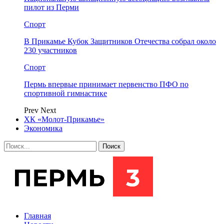
пилот из Перми
Спорт
В Прикамье Кубок Защитников Отечества собрал около
230 участников
Спорт
Пермь впервые принимает первенство ПФО по
спортивной гимнастике
Prev
Next
ХК «Молот-Прикамье»
Экономика
Главная