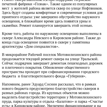
печатной фабрики «Гознак». Также одним из популярных
мест у жителей района является сквер по улице Нефтяников.
Здесь будут созданы комфортные и современные условия для
приятного отдыха: уже завершено обустройство наружного
освещения, в ближайшее время здесь появятся урны и
скамейки. Ремонт планируется завершить этой осенью.
Кроме того, работы по наружному освещению выполнены в
сквере Александра Невского в Кировском районе. Также до
конца года освещение появится в сквере у памятника
архитектуры «Дом специалистов».
В микрорайоне Рабочий поселок Мотовилихинского района
продолжается текущий ремонт сквера на улице Уральской.
Сейчас подрядчик завершает демонтаж пешеходных дорожек
и плиточного покрытия. Обновление общественного
пространства проходит при софинансировании городского
бюджета и благотворительного фонда «Губерния».
Напомним, ранее Эдуард Соснин рассказал, что в рамках
нового бюджета предусмотрено благоустройство скверов в
разных районах города. Из крупных объектов можно
выделить благоустройство территории у Мотовилихинского
пруда, парка культуры и отдыха «Балатово» и парка «Счастье
есть» в Кировском районе. Увеличено финансирование и на