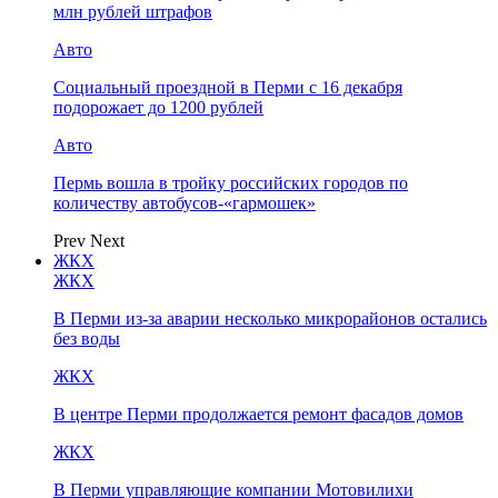
млн рублей штрафов
Авто
Социальный проездной в Перми с 16 декабря
подорожает до 1200 рублей
Авто
Пермь вошла в тройку российских городов по
количеству автобусов-«гармошек»
Prev
Next
ЖКХ
ЖКХ
В Перми из-за аварии несколько микрорайонов остались
без воды
ЖКХ
В центре Перми продолжается ремонт фасадов домов
ЖКХ
В Перми управляющие компании Мотовилихи