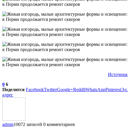
Источник
0
6
Поделится
Facebook
Twitter
Google+
ReddIt
WhatsApp
Pinterest
Эл.
адрес
admin
10072 записей
0 комментариев