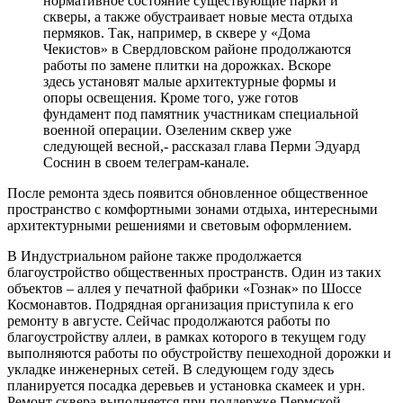
нормативное состояние существующие парки и
скверы, а также обустраивает новые места отдыха
пермяков. Так, например, в сквере у «Дома
Чекистов» в Свердловском районе продолжаются
работы по замене плитки на дорожках. Вскоре
здесь установят малые архитектурные формы и
опоры освещения. Кроме того, уже готов
фундамент под памятник участникам специальной
военной операции. Озеленим сквер уже
следующей весной,- рассказал глава Перми Эдуард
Соснин в своем телеграм-канале.
После ремонта здесь появится обновленное общественное
пространство с комфортными зонами отдыха, интересными
архитектурными решениями и световым оформлением.
В Индустриальном районе также продолжается
благоустройство общественных пространств. Один из таких
объектов – аллея у печатной фабрики «Гознак» по Шоссе
Космонавтов. Подрядная организация приступила к его
ремонту в августе. Сейчас продолжаются работы по
благоустройству аллеи, в рамках которого в текущем году
выполняются работы по обустройству пешеходной дорожки и
укладке инженерных сетей. В следующем году здесь
планируется посадка деревьев и установка скамеек и урн.
Ремонт сквера выполняется при поддержке Пермской