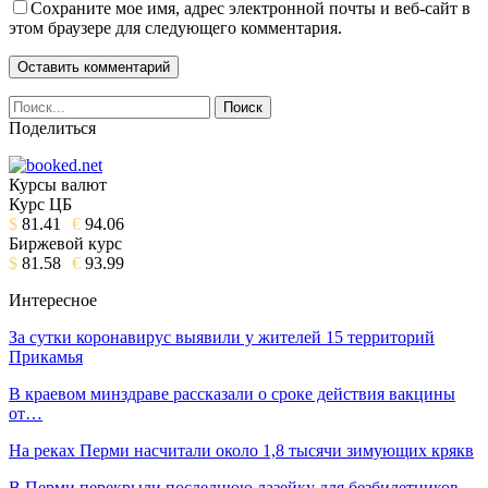
Сохраните мое имя, адрес электронной почты и веб-сайт в
этом браузере для следующего комментария.
Поделиться
Курсы валют
Курс ЦБ
$
81.41
€
94.06
Биржевой курс
$
81.58
€
93.99
Интересное
За сутки коронавирус выявили у жителей 15 территорий
Прикамья
В краевом минздраве рассказали о сроке действия вакцины
от…
На реках Перми насчитали около 1,8 тысячи зимующих крякв
В Перми перекрыли последнюю лазейку для безбилетников