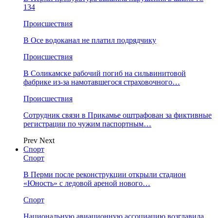
134
Происшествия
В Осе водоканал не платил подрядчику
Происшествия
В Соликамске рабочий погиб на сильвинитовой
фабрике из-за намотавшегося страховочного…
Происшествия
Сотрудник связи в Прикамье оштрафован за фиктивные
регистрации по чужим паспортным…
Prev
Next
Спорт
Спорт
В Перми после реконструкции открыли стадион
«Юность» с ледовой ареной нового…
Спорт
Национальную авиационную ассоциацию возглавила