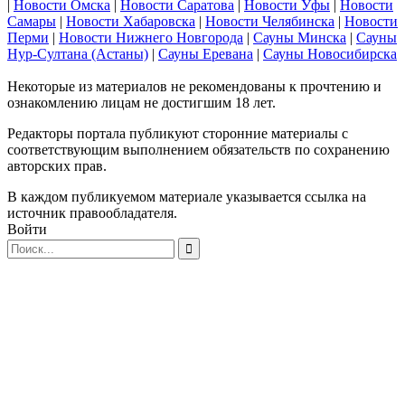
|
Новости Омска
|
Новости Саратова
|
Новости Уфы
|
Новости
Самары
|
Новости Хабаровска
|
Новости Челябинска
|
Новости
Перми
|
Новости Нижнего Новгорода
|
Сауны Минска
|
Сауны
Нур-Султана (Астаны)
|
Сауны Еревана
|
Сауны Новосибирска
Некоторые из материалов не рекомендованы к прочтению и
ознакомлению лицам не достигшим 18 лет.
Редакторы портала публикуют сторонние материалы с
соответствующим выполнением обязательств по сохранению
авторских прав.
В каждом публикуемом материале указывается ссылка на
источник правообладателя.
Войти