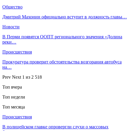
Общество
Дмитрий Махонин официально вступит в должность главы…
Новости
В Перми появятся ООПТ регионального значения «Долина
реки…
Происшествия
Прокуратура проверит обстоятельства возгорания автобуса
на…
Prev
Next
1 из 2 518
Топ вчера
Топ недели
Топ месяца
Происшествия
В полицейском главке опровергли слухи о массовых