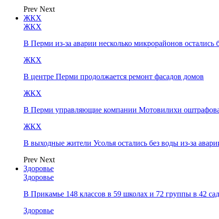
Prev
Next
ЖКХ
ЖКХ
В Перми из-за аварии несколько микрорайонов остались 
ЖКХ
В центре Перми продолжается ремонт фасадов домов
ЖКХ
В Перми управляющие компании Мотовилихи оштрафовал
ЖКХ
В выходные жители Усолья остались без воды из-за авари
Prev
Next
Здоровье
Здоровье
В Прикамье 148 классов в 59 школах и 72 группы в 42 с
Здоровье