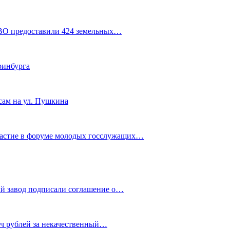
СВО предоставили 424 земельных…
ринбурга
сам на ул. Пушкина
частие в форуме молодых госслужащих…
й завод подписали соглашение о…
яч рублей за некачественный…