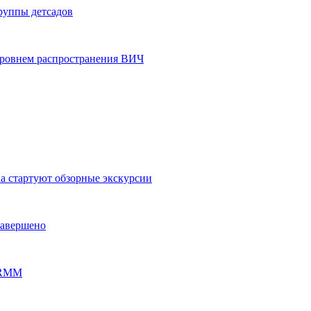
группы детсадов
уровнем распространения ВИЧ
на стартуют обзорные экскурсии
завершено
PERMM