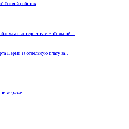
ой битвой роботов
роблемам с интернетом и мобильной…
рта Перми за отдельную плату за…
ние морозов