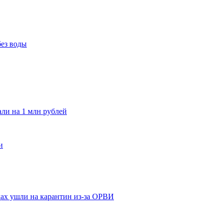
без воды
и на 1 млн рублей
и
адах ушли на карантин из-за ОРВИ