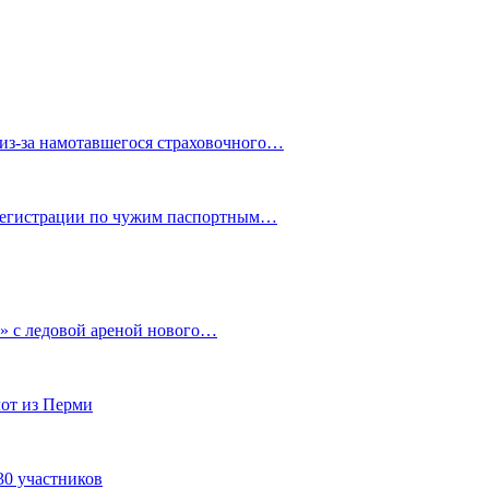
из-за намотавшегося страховочного…
 регистрации по чужим паспортным…
» с ледовой ареной нового…
от из Перми
30 участников