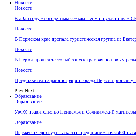
Новости
Новости
В 2025 году многодетным семьям Перми и участникам 
Новости
​В Пермском крае пропала туристическая группа из Екате
Новости
В Перми прошел тестовый запуск трамвая по новым рель
Новости
Представители администрации города Перми приняли у
Prev
Next
Образование
Образование
УрФУ, правительство Прикамья и Соликамский магниевы
Образование
Пермячка через суд взыскала с предпринимателя 400 тыс