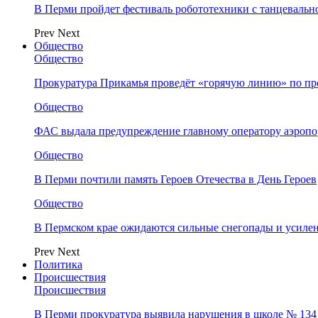
В Перми пройдет фестиваль робототехники с танцевальн
Prev
Next
Общество
Общество
Прокуратура Прикамья проведёт «горячую линию» по п
Общество
ФАС выдала предупреждение главному оператору аэропо
Общество
В Перми почтили память Героев Отечества в День Героев
Общество
В Пермском крае ожидаются сильные снегопады и усиле
Prev
Next
Политика
Происшествия
Происшествия
В Перми прокуратура выявила нарушения в школе № 134