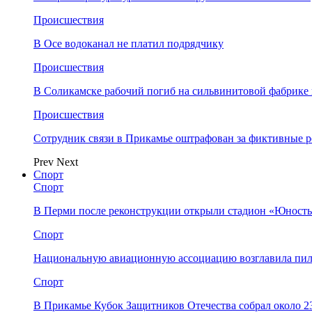
Происшествия
В Осе водоканал не платил подрядчику
Происшествия
В Соликамске рабочий погиб на сильвинитовой фабрике 
Происшествия
Сотрудник связи в Прикамье оштрафован за фиктивные
Prev
Next
Спорт
Спорт
В Перми после реконструкции открыли стадион «Юность
Спорт
Национальную авиационную ассоциацию возглавила пил
Спорт
В Прикамье Кубок Защитников Отечества собрал около 2