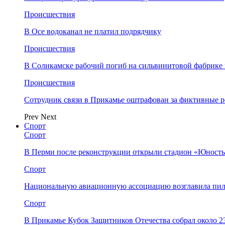
Происшествия
В Осе водоканал не платил подрядчику
Происшествия
В Соликамске рабочий погиб на сильвинитовой фабрике 
Происшествия
Сотрудник связи в Прикамье оштрафован за фиктивные
Prev
Next
Спорт
Спорт
В Перми после реконструкции открыли стадион «Юность
Спорт
Национальную авиационную ассоциацию возглавила пил
Спорт
В Прикамье Кубок Защитников Отечества собрал около 2