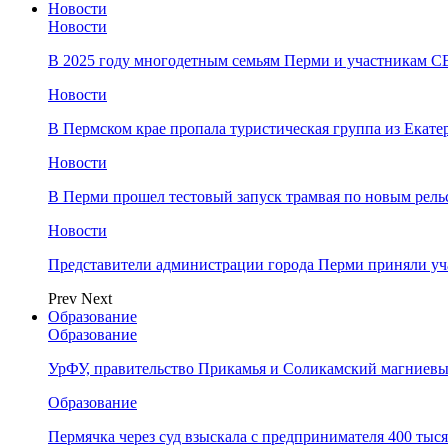
Новости
Новости
В 2025 году многодетным семьям Перми и участникам 
Новости
​В Пермском крае пропала туристическая группа из Екате
Новости
В Перми прошел тестовый запуск трамвая по новым рель
Новости
Представители администрации города Перми приняли у
Prev
Next
Образование
Образование
УрФУ, правительство Прикамья и Соликамский магниевы
Образование
Пермячка через суд взыскала с предпринимателя 400 тыс