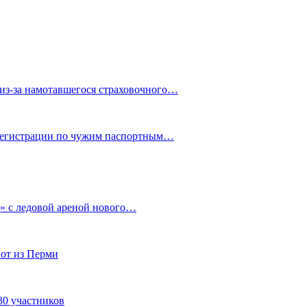
из-за намотавшегося страховочного…
 регистрации по чужим паспортным…
» с ледовой ареной нового…
от из Перми
30 участников