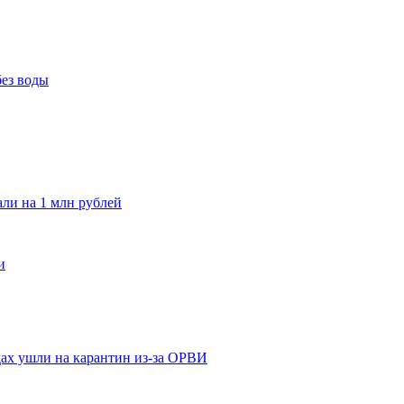
без воды
и на 1 млн рублей
и
адах ушли на карантин из-за ОРВИ