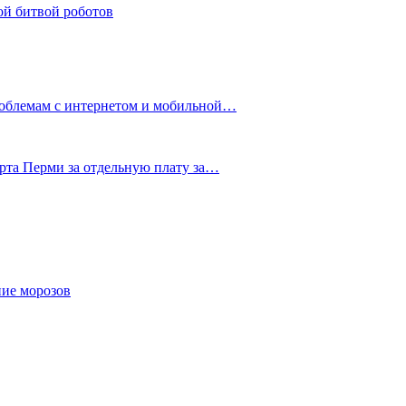
ой битвой роботов
роблемам с интернетом и мобильной…
рта Перми за отдельную плату за…
ние морозов