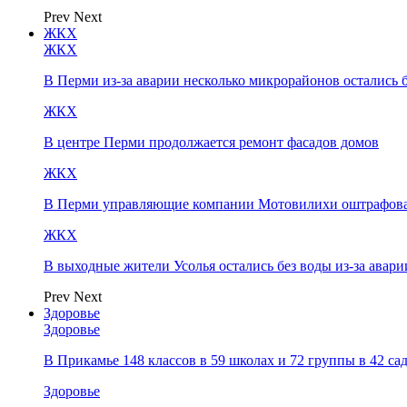
Prev
Next
ЖКХ
ЖКХ
В Перми из-за аварии несколько микрорайонов остались 
ЖКХ
В центре Перми продолжается ремонт фасадов домов
ЖКХ
В Перми управляющие компании Мотовилихи оштрафовал
ЖКХ
В выходные жители Усолья остались без воды из-за авари
Prev
Next
Здоровье
Здоровье
В Прикамье 148 классов в 59 школах и 72 группы в 42 с
Здоровье