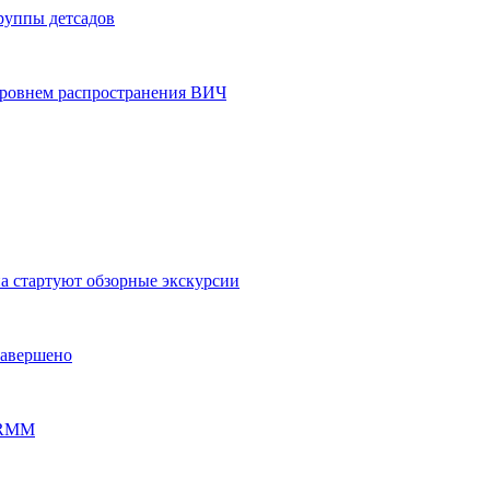
группы детсадов
уровнем распространения ВИЧ
на стартуют обзорные экскурсии
завершено
PERMM