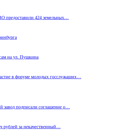
СВО предоставили 424 земельных…
ринбурга
сам на ул. Пушкина
частие в форуме молодых госслужащих…
й завод подписали соглашение о…
яч рублей за некачественный…