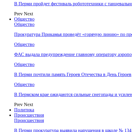
В Перми пройдет фестиваль робототехники с танцевальн
Prev
Next
Общество
Общество
Прокуратура Прикамья проведёт «горячую линию» по п
Общество
ФАС выдала предупреждение главному оператору аэропо
Общество
В Перми почтили память Героев Отечества в День Героев
Общество
В Пермском крае ожидаются сильные снегопады и усиле
Prev
Next
Политика
Происшествия
Происшествия
В Перми прокуратура выявила нарушения в школе № 134