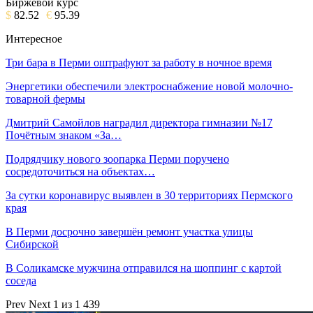
Биржевой курс
$
82.52
€
95.39
Интересное
Три бара в Перми оштрафуют за работу в ночное время
Энергетики обеспечили электроснабжение новой молочно-
товарной фермы
Дмитрий Самойлов наградил директора гимназии №17
Почётным знаком «За…
Подрядчику нового зоопарка Перми поручено
сосредоточиться на объектах…
За сутки коронавирус выявлен в 30 территориях Пермского
края
В Перми досрочно завершён ремонт участка улицы
Сибирской
В Соликамске мужчина отправился на шоппинг с картой
соседа
Prev
Next
1 из 1 439