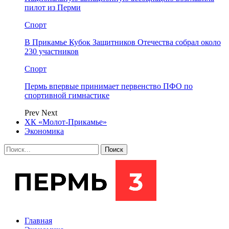
пилот из Перми
Спорт
В Прикамье Кубок Защитников Отечества собрал около
230 участников
Спорт
Пермь впервые принимает первенство ПФО по
спортивной гимнастике
Prev
Next
ХК «Молот-Прикамье»
Экономика
Главная