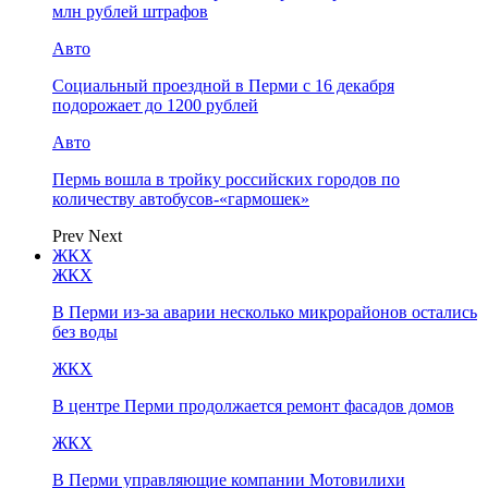
млн рублей штрафов
Авто
Социальный проездной в Перми с 16 декабря
подорожает до 1200 рублей
Авто
Пермь вошла в тройку российских городов по
количеству автобусов-«гармошек»
Prev
Next
ЖКХ
ЖКХ
В Перми из-за аварии несколько микрорайонов остались
без воды
ЖКХ
В центре Перми продолжается ремонт фасадов домов
ЖКХ
В Перми управляющие компании Мотовилихи