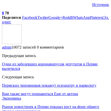
Источник
0
70
Поделится
Facebook
Twitter
Google+
ReddIt
WhatsApp
Pinterest
Эл.
адрес
admin
10072 записей
0 комментариев
Предыдущая запись
Один из заболевших коронавирусом депутатов в Перми
вылечился
Следующая запись
Пермских чиновников покажут психиатру и наркологу
Вам также могут понравиться
Еще от автора
Экономика
Рынок новостроек в Перми показал рост на фоне общего