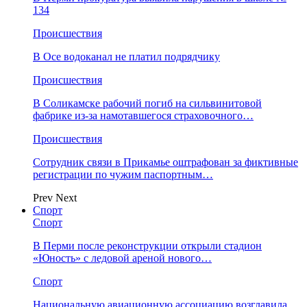
134
Происшествия
В Осе водоканал не платил подрядчику
Происшествия
В Соликамске рабочий погиб на сильвинитовой
фабрике из-за намотавшегося страховочного…
Происшествия
Сотрудник связи в Прикамье оштрафован за фиктивные
регистрации по чужим паспортным…
Prev
Next
Спорт
Спорт
В Перми после реконструкции открыли стадион
«Юность» с ледовой ареной нового…
Спорт
Национальную авиационную ассоциацию возглавила