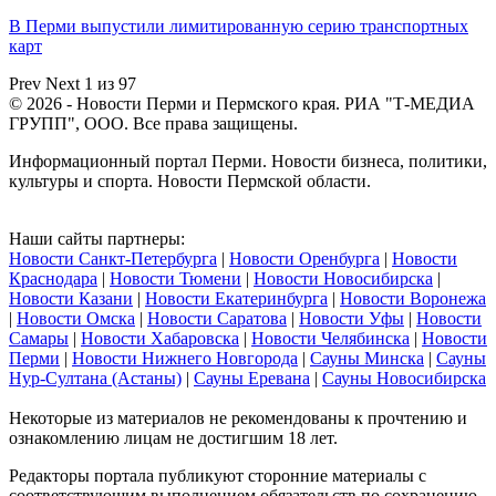
В Перми выпустили лимитированную серию транспортных
карт
Prev
Next
1 из 97
© 2026 - Новости Перми и Пермского края. РИА "Т-МЕДИА
ГРУПП", ООО. Все права защищены.
Информационный портал Перми. Новости бизнеса, политики,
культуры и спорта. Новости Пермской области.
Наши сайты партнеры:
Новости Санкт-Петербурга
|
Новости Оренбурга
|
Новости
Краснодара
|
Новости Тюмени
|
Новости Новосибирска
|
Новости Казани
|
Новости Екатеринбурга
|
Новости Воронежа
|
Новости Омска
|
Новости Саратова
|
Новости Уфы
|
Новости
Самары
|
Новости Хабаровска
|
Новости Челябинска
|
Новости
Перми
|
Новости Нижнего Новгорода
|
Сауны Минска
|
Сауны
Нур-Султана (Астаны)
|
Сауны Еревана
|
Сауны Новосибирска
Некоторые из материалов не рекомендованы к прочтению и
ознакомлению лицам не достигшим 18 лет.
Редакторы портала публикуют сторонние материалы с
соответствующим выполнением обязательств по сохранению