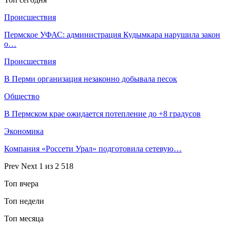
Происшествия
Пермское УФАС: администрация Кудымкара нарушила закон
о…
Происшествия
В Перми организация незаконно добывала песок
Общество
В Пермском крае ожидается потепление до +8 градусов
Экономика
Компания «Россети Урал» подготовила сетевую…
Prev
Next
1 из 2 518
Топ вчера
Топ недели
Топ месяца