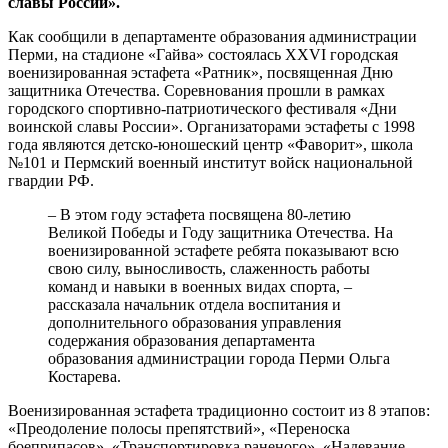
славы России».
Как сообщили в департаменте образования администрации
Перми, на стадионе «Гайва» состоялась XXVI городская
военизированная эстафета «Ратник», посвященная Дню
защитника Отечества. Соревнования прошли в рамках
городского спортивно-патриотического фестиваля «Дни
воинской славы России». Организаторами эстафеты с 1998
года являются детско-юношеский центр «Фаворит», школа
№101 и Пермский военный институт войск национальной
гвардии РФ.
– В этом году эстафета посвящена 80-летию
Великой Победы и Году защитника Отечества. На
военизированной эстафете ребята показывают всю
свою силу, выносливость, слаженность работы
команд и навыки в военных видах спорта, –
рассказала начальник отдела воспитания и
дополнительного образования управления
содержания образования департамента
образования администрации города Перми Ольга
Костарева.
Военизированная эстафета традиционно состоит из 8 этапов:
«Преодоление полосы препятствий», «Переноска
боеприпасов», «Транспортировка раненого», «Надевание