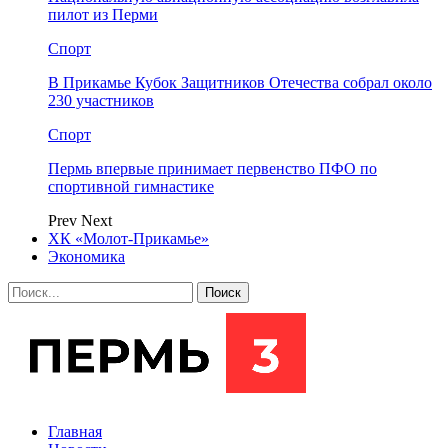
пилот из Перми
Спорт
В Прикамье Кубок Защитников Отечества собрал около
230 участников
Спорт
Пермь впервые принимает первенство ПФО по
спортивной гимнастике
Prev
Next
ХК «Молот-Прикамье»
Экономика
Главная