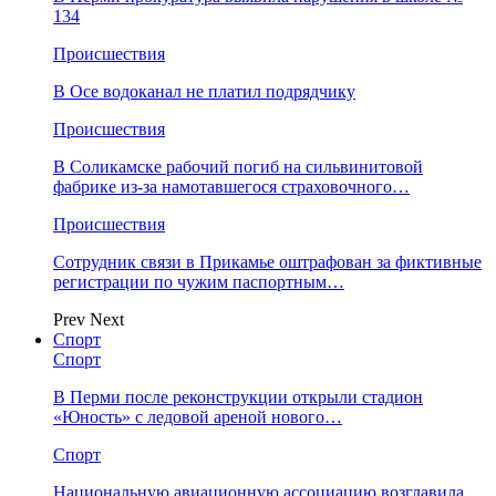
134
Происшествия
В Осе водоканал не платил подрядчику
Происшествия
В Соликамске рабочий погиб на сильвинитовой
фабрике из-за намотавшегося страховочного…
Происшествия
Сотрудник связи в Прикамье оштрафован за фиктивные
регистрации по чужим паспортным…
Prev
Next
Спорт
Спорт
В Перми после реконструкции открыли стадион
«Юность» с ледовой ареной нового…
Спорт
Национальную авиационную ассоциацию возглавила