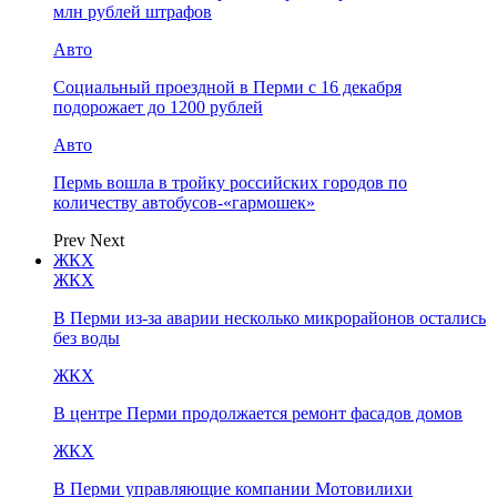
млн рублей штрафов
Авто
Социальный проездной в Перми с 16 декабря
подорожает до 1200 рублей
Авто
Пермь вошла в тройку российских городов по
количеству автобусов-«гармошек»
Prev
Next
ЖКХ
ЖКХ
В Перми из-за аварии несколько микрорайонов остались
без воды
ЖКХ
В центре Перми продолжается ремонт фасадов домов
ЖКХ
В Перми управляющие компании Мотовилихи