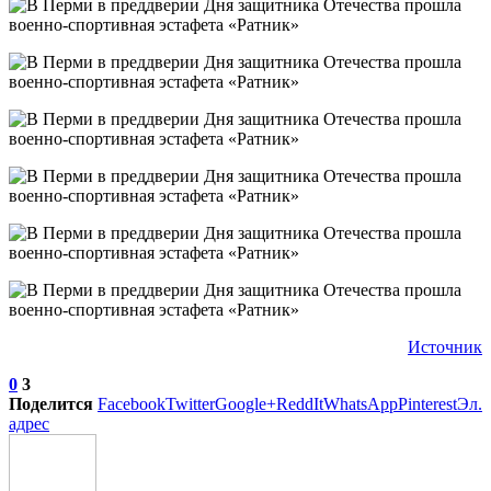
Источник
0
3
Поделится
Facebook
Twitter
Google+
ReddIt
WhatsApp
Pinterest
Эл.
адрес