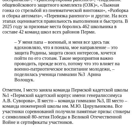
общевойскового защитного комплекта (ОЗК)», «Лыжная
гонка со стрельбой из пневматической винтовки», «Разборка
и сборка автомата», «Перевязка раненого» и другие. На всех
этапах оценивается правильность выполнения и быстрота. В
2025 году за призовые места боролись 462 школьника в
составе 42 команд школ всех районов Перми.
– У меня папа – военный, и меня все здесь так
вдохновляло, что я поняла, мое направление – это
защита Родины, защита своих интересов, хочется
пойти по его стопам. Такие мероприятия важно
проводить, прежде всего, потому что это влияет на
военно-патриотическое воспитание молодежи, –
поделилась ученица гимназии №3 Арина
Волощук.
Отметим, I место заняла команда Пермской кадетской школы
№1 «Пермский кадетский корпус имени генералиссимуса
А.В. Суворова», II место – команда гимназии №3, III место –
команда инженерной школы им. М.Ю. Цирульникова. Все
участники соревнований получили памятные призы: стикеры
с символикой 80-летия Победы в Великой Отечественной
Войне и сертификаты участников.