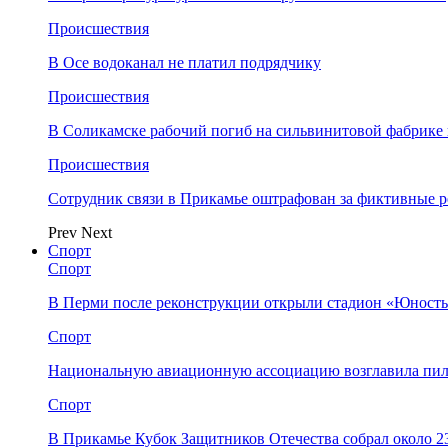
Происшествия
В Осе водоканал не платил подрядчику
Происшествия
В Соликамске рабочий погиб на сильвинитовой фабрике 
Происшествия
Сотрудник связи в Прикамье оштрафован за фиктивные
Prev
Next
Спорт
Спорт
В Перми после реконструкции открыли стадион «Юность
Спорт
Национальную авиационную ассоциацию возглавила пил
Спорт
В Прикамье Кубок Защитников Отечества собрал около 2