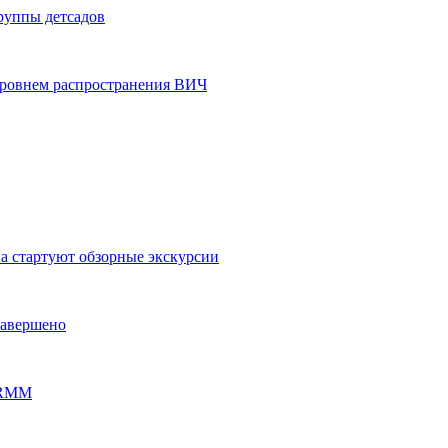
группы детсадов
уровнем распространения ВИЧ
на стартуют обзорные экскурсии
завершено
PERMM