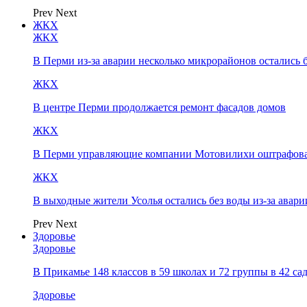
Prev
Next
ЖКХ
ЖКХ
В Перми из-за аварии несколько микрорайонов остались 
ЖКХ
В центре Перми продолжается ремонт фасадов домов
ЖКХ
В Перми управляющие компании Мотовилихи оштрафовал
ЖКХ
В выходные жители Усолья остались без воды из-за авари
Prev
Next
Здоровье
Здоровье
В Прикамье 148 классов в 59 школах и 72 группы в 42 с
Здоровье