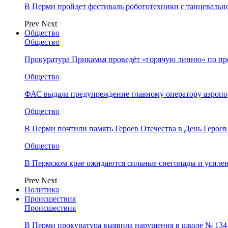
В Перми пройдет фестиваль робототехники с танцевальн
Prev
Next
Общество
Общество
Прокуратура Прикамья проведёт «горячую линию» по п
Общество
ФАС выдала предупреждение главному оператору аэропо
Общество
В Перми почтили память Героев Отечества в День Героев
Общество
В Пермском крае ожидаются сильные снегопады и усиле
Prev
Next
Политика
Происшествия
Происшествия
В Перми прокуратура выявила нарушения в школе № 134