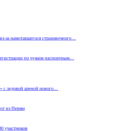
из-за намотавшегося страховочного…
 регистрации по чужим паспортным…
» с ледовой ареной нового…
от из Перми
30 участников