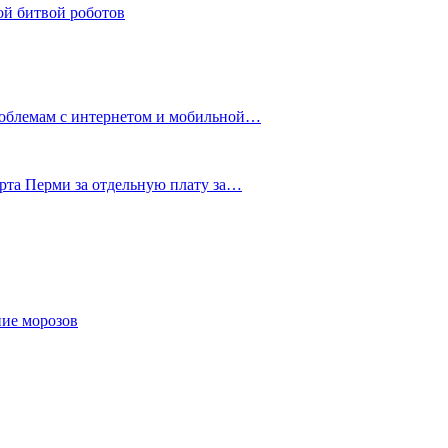
ой битвой роботов
роблемам с интернетом и мобильной…
рта Перми за отдельную плату за…
ние морозов