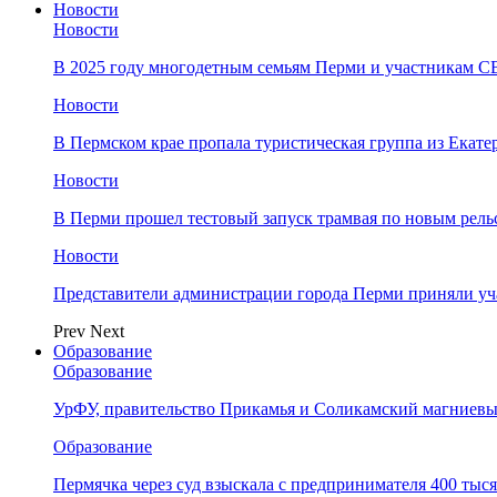
Новости
Новости
В 2025 году многодетным семьям Перми и участникам 
Новости
​В Пермском крае пропала туристическая группа из Екате
Новости
В Перми прошел тестовый запуск трамвая по новым рель
Новости
Представители администрации города Перми приняли у
Prev
Next
Образование
Образование
УрФУ, правительство Прикамья и Соликамский магниевы
Образование
Пермячка через суд взыскала с предпринимателя 400 тыс