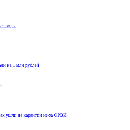
без воды
и на 1 млн рублей
и
адах ушли на карантин из-за ОРВИ