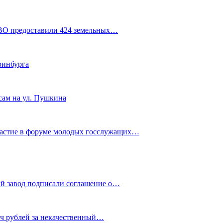
СВО предоставили 424 земельных…
ринбурга
сам на ул. Пушкина
частие в форуме молодых госслужащих…
й завод подписали соглашение о…
яч рублей за некачественный…