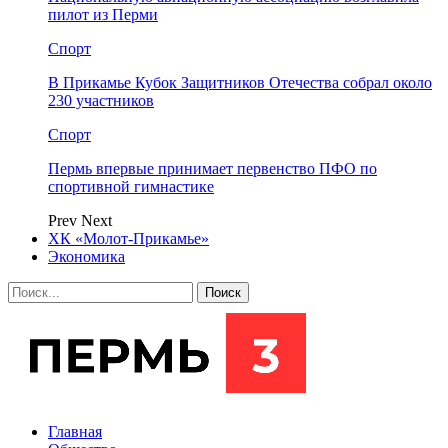
пилот из Перми
Спорт
В Прикамье Кубок Защитников Отечества собрал около
230 участников
Спорт
Пермь впервые принимает первенство ПФО по
спортивной гимнастике
Prev
Next
ХК «Молот-Прикамье»
Экономика
Главная