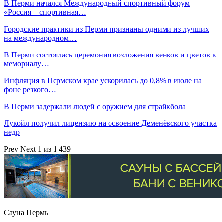
В Перми начался Международный спортивный форум
«Россия – спортивная…
Городские практики из Перми признаны одними из лучших
на международном…
В Перми состоялась церемония возложения венков и цветов к
мемориалу…
Инфляция в Пермском крае ускорилась до 0,8% в июле на
фоне резкого…
В Перми задержали людей с оружием для страйкбола
Лукойл получил лицензию на освоение Деменёвского участка
недр
Prev
Next
1 из 1 439
Сауна Пермь