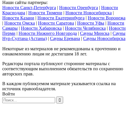
Наши сайты партнеры:
Новости Санкт-Петербурга
|
Новости Оренбурга
|
Новости
Краснодара
|
Новости Тюмени
|
Новости Новосибирска
|
Новости Казани
|
Новости Екатеринбурга
|
Новости Воронежа
|
Новости Омска
|
Новости Саратова
|
Новости Уфы
|
Новости
Самары
|
Новости Хабаровска
|
Новости Челябинска
|
Новости
Перми
|
Новости Нижнего Новгорода
|
Сауны Минска
|
Сауны
Нур-Султана (Астаны)
|
Сауны Еревана
|
Сауны Новосибирска
Некоторые из материалов не рекомендованы к прочтению и
ознакомлению лицам не достигшим 18 лет.
Редакторы портала публикуют сторонние материалы с
соответствующим выполнением обязательств по сохранению
авторских прав.
В каждом публикуемом материале указывается ссылка на
источник правообладателя.
Войти