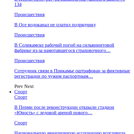
134
Происшествия
В Осе водоканал не платил подрядчику
Происшествия
В Соликамске рабочий погиб на сильвинитовой
фабрике из-за намотавшегося страховочного…
Происшествия
Сотрудник связи в Прикамье оштрафован за фиктивные
регистрации по чужим паспортным…
Prev
Next
Спорт
Спорт
В Перми после реконструкции открыли стадион
«Юность» с ледовой ареной нового…
Спорт
Национальную авиационную ассоциацию возглавила