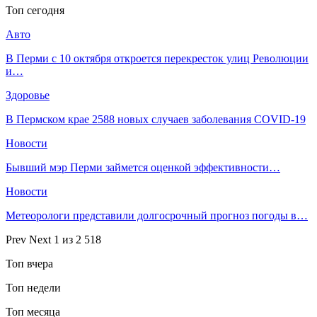
Топ сегодня
Авто
В Перми с 10 октября откроется перекресток улиц Революции
и…
Здоровье
В Пермском крае 2588 новых случаев заболевания COVID-19
Новости
​Бывший мэр Перми займется оценкой эффективности…
Новости
​Метеорологи представили долгосрочный прогноз погоды в…
Prev
Next
1 из 2 518
Топ вчера
Топ недели
Топ месяца