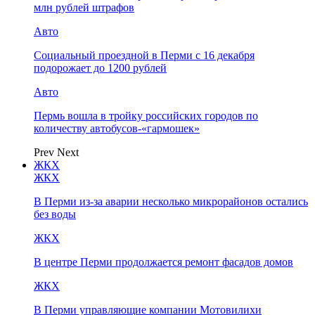
млн рублей штрафов
Авто
Социальный проездной в Перми с 16 декабря
подорожает до 1200 рублей
Авто
Пермь вошла в тройку российских городов по
количеству автобусов-«гармошек»
Prev
Next
ЖКХ
ЖКХ
В Перми из-за аварии несколько микрорайонов остались
без воды
ЖКХ
В центре Перми продолжается ремонт фасадов домов
ЖКХ
В Перми управляющие компании Мотовилихи