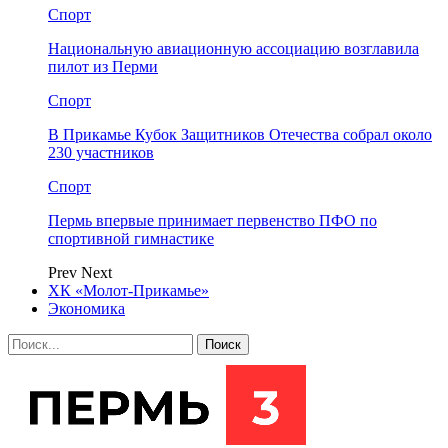
Спорт
Национальную авиационную ассоциацию возглавила
пилот из Перми
Спорт
В Прикамье Кубок Защитников Отечества собрал около
230 участников
Спорт
Пермь впервые принимает первенство ПФО по
спортивной гимнастике
Prev
Next
ХК «Молот-Прикамье»
Экономика