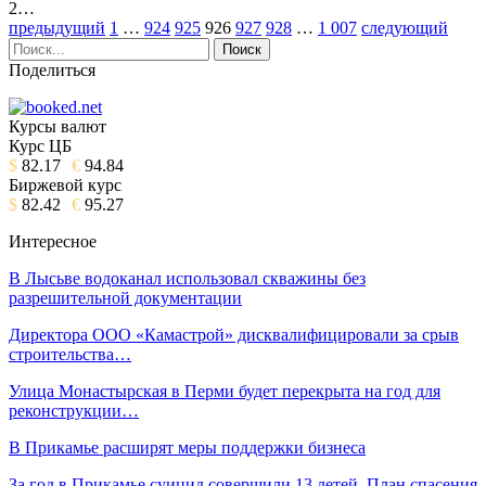
2…
предыдущий
1
…
924
925
926
927
928
…
1 007
следующий
Поделиться
Курсы валют
Курс ЦБ
$
82.17
€
94.84
Биржевой курс
$
82.42
€
95.27
Интересное
В Лысьве водоканал использовал скважины без
разрешительной документации
Директора ООО «Камастрой» дисквалифицировали за срыв
строительства…
Улица Монастырская в Перми будет перекрыта на год для
реконструкции…
В Прикамье расширят меры поддержки бизнеса
За год в Прикамье суицид совершили 13 детей. План спасения