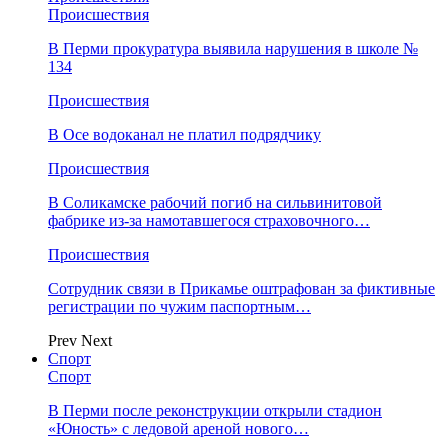
Происшествия
В Перми прокуратура выявила нарушения в школе №
134
Происшествия
В Осе водоканал не платил подрядчику
Происшествия
В Соликамске рабочий погиб на сильвинитовой
фабрике из-за намотавшегося страховочного…
Происшествия
Сотрудник связи в Прикамье оштрафован за фиктивные
регистрации по чужим паспортным…
Prev
Next
Спорт
Спорт
В Перми после реконструкции открыли стадион
«Юность» с ледовой ареной нового…