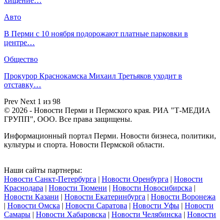
хищение…
Авто
В Перми с 10 ноября подорожают платные парковки в
центре…
Общество
Прокурор Краснокамска Михаил Третьяков уходит в
отставку…
Prev
Next
1 из 98
© 2026 - Новости Перми и Пермского края. РИА "Т-МЕДИА
ГРУПП", ООО. Все права защищены.
Информационный портал Перми. Новости бизнеса, политики,
культуры и спорта. Новости Пермской области.
Наши сайты партнеры:
Новости Санкт-Петербурга
|
Новости Оренбурга
|
Новости
Краснодара
|
Новости Тюмени
|
Новости Новосибирска
|
Новости Казани
|
Новости Екатеринбурга
|
Новости Воронежа
|
Новости Омска
|
Новости Саратова
|
Новости Уфы
|
Новости
Самары
|
Новости Хабаровска
|
Новости Челябинска
|
Новости