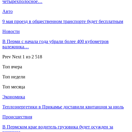
четырехполосное…
Авто
9 мая проезд в общественном транспорте будет бесплатным
Новости
В Перми с начала года убрали более 400 кубометров
валежника…
Prev
Next
1 из 2 518
Топ вчера
Топ недели
Топ месяца
Экономика
Теплоэнергетики в Прикамье доставили квитанция за июль
Происшествия
В Пермском крае водитель грузовика будет осужден за