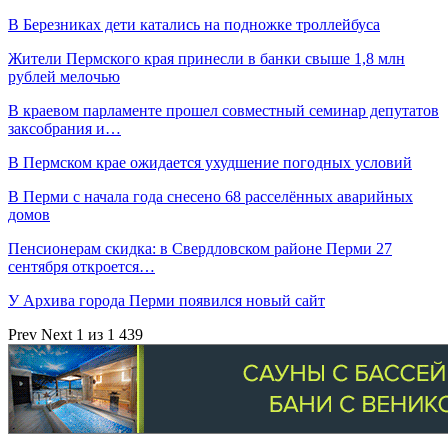
В Березниках дети катались на подножке троллейбуса
Жители Пермского края принесли в банки свыше 1,8 млн
рублей мелочью
В краевом парламенте прошел совместный семинар депутатов
заксобрания и…
В Пермском крае ожидается ухудшение погодных условий
В Перми с начала года снесено 68 расселённых аварийных
домов
Пенсионерам скидка: в Свердловском районе Перми 27
сентября откроется…
У Архива города Перми появился новый сайт
Prev
Next
1 из 1 439