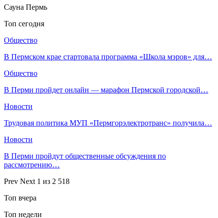
Сауна Пермь
Топ сегодня
Общество
В Пермском крае стартовала программа «Школа мэров» для…
Общество
В Перми пройдет онлайн — марафон Пермской городской…
Новости
Трудовая политика МУП «Пермгорэлектротранс» получила…
Новости
В Перми пройдут общественные обсуждения по
рассмотрению…
Prev
Next
1 из 2 518
Топ вчера
Топ недели