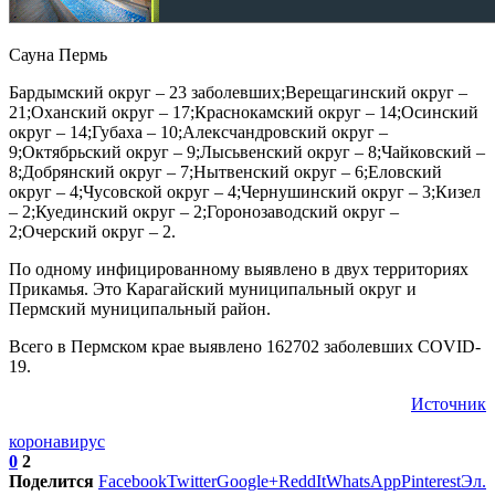
Сауна Пермь
Бардымский округ – 23 заболевших;Верещагинский округ –
21;Оханский округ – 17;Краснокамский округ – 14;Осинский
округ – 14;Губаха – 10;Алексчандровский округ –
9;Октябрьский округ – 9;Лысьвенский округ – 8;Чайковский –
8;Добрянский округ – 7;Нытвенский округ – 6;Еловский
округ – 4;Чусовской округ – 4;Чернушинский округ – 3;Кизел
– 2;Куединский округ – 2;Горонозаводский округ –
2;Очерский округ – 2.
По одному инфицированному выявлено в двух территориях
Прикамья. Это Карагайский муниципальный округ и
Пермский муниципальный район.
Всего в Пермском крае выявлено 162702 заболевших COVID-
19.
Источник
коронавирус
0
2
Поделится
Facebook
Twitter
Google+
ReddIt
WhatsApp
Pinterest
Эл.