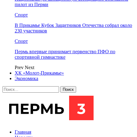
пилот из Перми
Спорт
В Прикамье Кубок Защитников Отечества собрал около
230 участников
Спорт
Пермь впервые принимает первенство ПФО по
спортивной гимнастике
Prev
Next
ХК «Молот-Прикамье»
Экономика
Главная