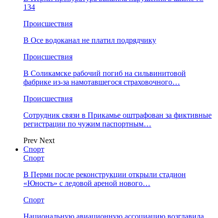
134
Происшествия
В Осе водоканал не платил подрядчику
Происшествия
В Соликамске рабочий погиб на сильвинитовой
фабрике из-за намотавшегося страховочного…
Происшествия
Сотрудник связи в Прикамье оштрафован за фиктивные
регистрации по чужим паспортным…
Prev
Next
Спорт
Спорт
В Перми после реконструкции открыли стадион
«Юность» с ледовой ареной нового…
Спорт
Национальную авиационную ассоциацию возглавила