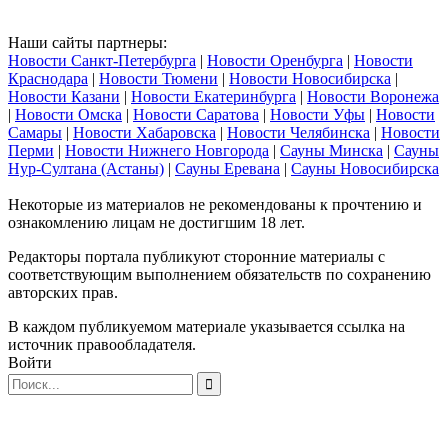
Наши сайты партнеры:
Новости Санкт-Петербурга
|
Новости Оренбурга
|
Новости
Краснодара
|
Новости Тюмени
|
Новости Новосибирска
|
Новости Казани
|
Новости Екатеринбурга
|
Новости Воронежа
|
Новости Омска
|
Новости Саратова
|
Новости Уфы
|
Новости
Самары
|
Новости Хабаровска
|
Новости Челябинска
|
Новости
Перми
|
Новости Нижнего Новгорода
|
Сауны Минска
|
Сауны
Нур-Султана (Астаны)
|
Сауны Еревана
|
Сауны Новосибирска
Некоторые из материалов не рекомендованы к прочтению и
ознакомлению лицам не достигшим 18 лет.
Редакторы портала публикуют сторонние материалы с
соответствующим выполнением обязательств по сохранению
авторских прав.
В каждом публикуемом материале указывается ссылка на
источник правообладателя.
Войти