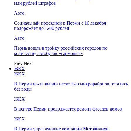
млн рублей штрафов
Авто
Социальный проездной в Перми с 16 декабря
подорожает до 1200 рублей
Авто
Пермь вошла в тройку российских городов по
количеству автобусов-«гармошек»
Prev
Next
ЖКХ
ЖКХ
В Перми из-за аварии несколько микрорайонов остались
без воды
ЖКХ
В центре Перми продолжается ремонт фасадов домов
ЖКХ
В Перми управляющие компании Мотовилихи