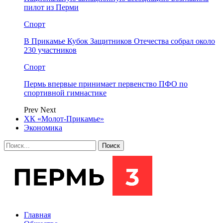
пилот из Перми
Спорт
В Прикамье Кубок Защитников Отечества собрал около
230 участников
Спорт
Пермь впервые принимает первенство ПФО по
спортивной гимнастике
Prev
Next
ХК «Молот-Прикамье»
Экономика
Главная