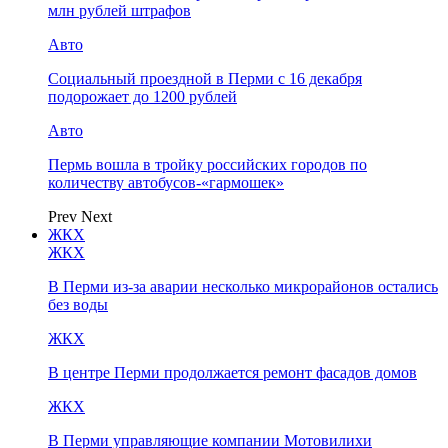
млн рублей штрафов
Авто
Социальный проездной в Перми с 16 декабря
подорожает до 1200 рублей
Авто
Пермь вошла в тройку российских городов по
количеству автобусов-«гармошек»
Prev
Next
ЖКХ
ЖКХ
В Перми из-за аварии несколько микрорайонов остались
без воды
ЖКХ
В центре Перми продолжается ремонт фасадов домов
ЖКХ
В Перми управляющие компании Мотовилихи