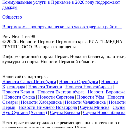
Коммунальные услуги в Прикамье в 2026 году подорожают
дважды
Общество
В пермском аэропорту на несколько часов задержан рейс в…
Prev
Next
1 из 98
© 2026 - Новости Перми и Пермского края. РИА "Т-МЕДИА
ГРУПП", ООО. Все права защищены.
Информационный портал Перми. Новости бизнеса, политики,
культуры и спорта. Новости Пермской области.
Наши сайты партнеры:
Новости Санкт-Петербурга
|
Новости Оренбурга
|
Новости
Краснодара
|
Новости Тюмени
|
Новости Новосибирска
|
Новости Казани
|
Новости Екатеринбурга
|
Новости Воронежа
|
Новости Омска
|
Новости Саратова
|
Новости Уфы
|
Новости
Самары
|
Новости Хабаровска
|
Новости Челябинска
|
Новости
Перми
|
Новости Нижнего Новгорода
|
Сауны Минска
|
Сауны
Нур-Султана (Астаны)
|
Сауны Еревана
|
Сауны Новосибирска
Некоторые из материалов не рекомендованы к прочтению и
ознакомлению лицам не достигшим 18 лет.