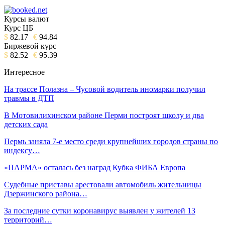
Курсы валют
Курс ЦБ
$
82.17
€
94.84
Биржевой курс
$
82.52
€
95.39
Интересное
На трассе Полазна – Чусовой водитель иномарки получил
травмы в ДТП
В Мотовилихинском районе Перми построят школу и два
детских сада
Пермь заняла 7-е место среди крупнейших городов страны по
индексу…
«ПАРМА» осталась без наград Кубка ФИБА Европа
Судебные приставы арестовали автомобиль жительницы
Дзержинского района…
За последние сутки коронавирус выявлен у жителей 13
территорий…