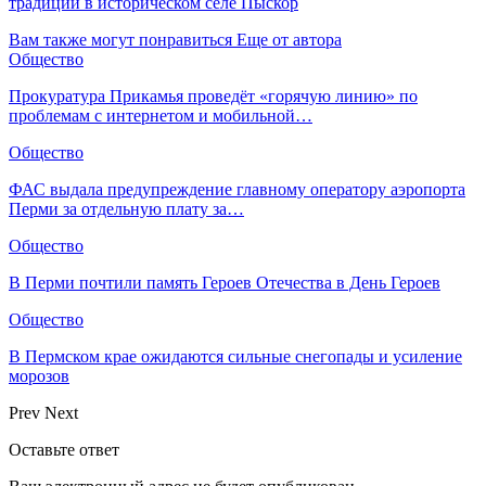
традиции в историческом селе Пыскор
Вам также могут понравиться
Еще от автора
Общество
Прокуратура Прикамья проведёт «горячую линию» по
проблемам с интернетом и мобильной…
Общество
ФАС выдала предупреждение главному оператору аэропорта
Перми за отдельную плату за…
Общество
В Перми почтили память Героев Отечества в День Героев
Общество
В Пермском крае ожидаются сильные снегопады и усиление
морозов
Prev
Next
Оставьте ответ