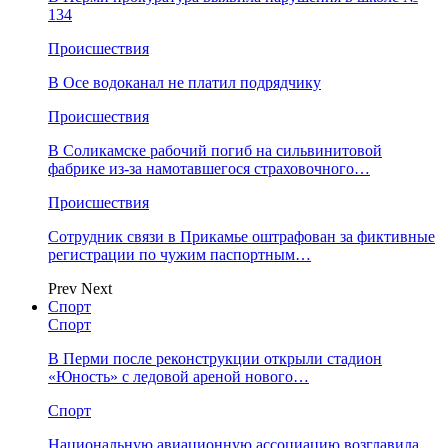
134
Происшествия
В Осе водоканал не платил подрядчику
Происшествия
В Соликамске рабочий погиб на сильвинитовой
фабрике из-за намотавшегося страховочного…
Происшествия
Сотрудник связи в Прикамье оштрафован за фиктивные
регистрации по чужим паспортным…
Prev
Next
Спорт
Спорт
В Перми после реконструкции открыли стадион
«Юность» с ледовой ареной нового…
Спорт
Национальную авиационную ассоциацию возглавила