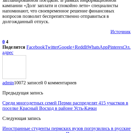
запланированной поездкой. В рамках информационной
кампании «Долг заплати и спокойно лети» специалисты
напоминают, что своевременное решение финансовых
вопросов позволит беспрепятственно отправиться в
долгожданный отпуск.
Источник
0
4
Поделится
Facebook
Twitter
Google+
ReddIt
WhatsApp
Pinterest
Эл.
адрес
admin
10072 записей
0 комментариев
Предыдущая запись
Среди многодетных семей Перми распределят 415 участков в
поселке Красный Восход в районе Усть-Качки
Следующая запись
Иностранные студенты пермских вузов погрузились в русские