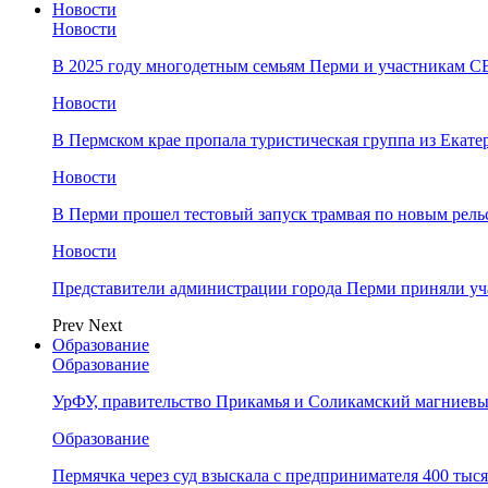
Новости
Новости
В 2025 году многодетным семьям Перми и участникам 
Новости
​В Пермском крае пропала туристическая группа из Екате
Новости
В Перми прошел тестовый запуск трамвая по новым рель
Новости
Представители администрации города Перми приняли у
Prev
Next
Образование
Образование
УрФУ, правительство Прикамья и Соликамский магниевы
Образование
Пермячка через суд взыскала с предпринимателя 400 тыс