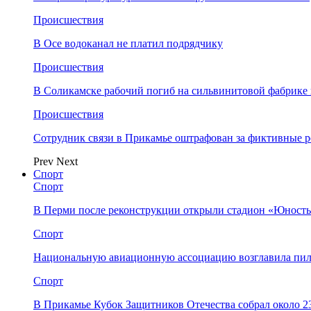
Происшествия
В Осе водоканал не платил подрядчику
Происшествия
В Соликамске рабочий погиб на сильвинитовой фабрике 
Происшествия
Сотрудник связи в Прикамье оштрафован за фиктивные
Prev
Next
Спорт
Спорт
В Перми после реконструкции открыли стадион «Юность
Спорт
Национальную авиационную ассоциацию возглавила пил
Спорт
В Прикамье Кубок Защитников Отечества собрал около 2