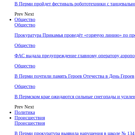
В Перми пройдет фестиваль робототехники с танцевальн
Prev
Next
Общество
Общество
Прокуратура Прикамья проведёт «горячую линию» по п
Общество
ФАС выдала предупреждение главному оператору аэропо
Общество
В Перми почтили память Героев Отечества в День Героев
Общество
В Пермском крае ожидаются сильные снегопады и усиле
Prev
Next
Политика
Происшествия
Происшествия
В Перми прокуратура выявила нарушения в школе № 134