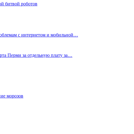
ой битвой роботов
роблемам с интернетом и мобильной…
рта Перми за отдельную плату за…
ние морозов