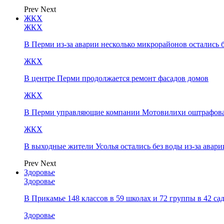
Prev
Next
ЖКХ
ЖКХ
В Перми из-за аварии несколько микрорайонов остались 
ЖКХ
В центре Перми продолжается ремонт фасадов домов
ЖКХ
В Перми управляющие компании Мотовилихи оштрафовал
ЖКХ
В выходные жители Усолья остались без воды из-за авари
Prev
Next
Здоровье
Здоровье
В Прикамье 148 классов в 59 школах и 72 группы в 42 с
Здоровье