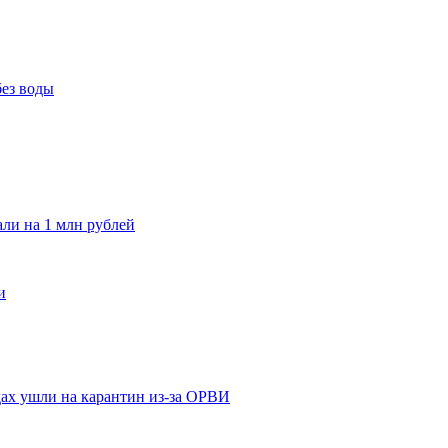
без воды
и на 1 млн рублей
и
адах ушли на карантин из-за ОРВИ