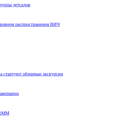
группы детсадов
уровнем распространения ВИЧ
на стартуют обзорные экскурсии
завершено
PERMM