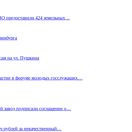
СВО предоставили 424 земельных…
ринбурга
сам на ул. Пушкина
частие в форуме молодых госслужащих…
й завод подписали соглашение о…
яч рублей за некачественный…