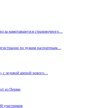
из-за намотавшегося страховочного…
 регистрации по чужим паспортным…
» с ледовой ареной нового…
от из Перми
30 участников