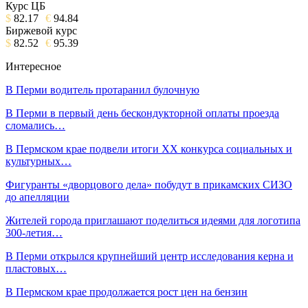
Курс ЦБ
$
82.17
€
94.84
Биржевой курс
$
82.52
€
95.39
Интересное
В Перми водитель протаранил булочную
В Перми в первый день бескондукторной оплаты проезда
сломались…
В Пермском крае подвели итоги XX конкурса социальных и
культурных…
Фигуранты «дворцового дела» побудут в прикамских СИЗО
до апелляции
Жителей города приглашают поделиться идеями для логотипа
300-летия…
В Перми открылся крупнейший центр исследования керна и
пластовых…
В Пермском крае продолжается рост цен на бензин