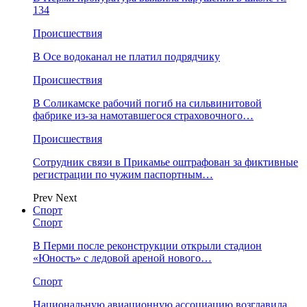
134
Происшествия
В Осе водоканал не платил подрядчику
Происшествия
В Соликамске рабочий погиб на сильвинитовой
фабрике из-за намотавшегося страховочного…
Происшествия
Сотрудник связи в Прикамье оштрафован за фиктивные
регистрации по чужим паспортным…
Prev
Next
Спорт
Спорт
В Перми после реконструкции открыли стадион
«Юность» с ледовой ареной нового…
Спорт
Национальную авиационную ассоциацию возглавила