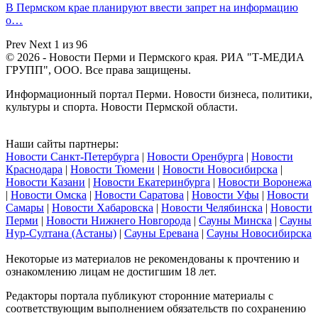
В Пермском крае планируют ввести запрет на информацию
о…
Prev
Next
1 из 96
© 2026 - Новости Перми и Пермского края. РИА "Т-МЕДИА
ГРУПП", ООО. Все права защищены.
Информационный портал Перми. Новости бизнеса, политики,
культуры и спорта. Новости Пермской области.
Наши сайты партнеры:
Новости Санкт-Петербурга
|
Новости Оренбурга
|
Новости
Краснодара
|
Новости Тюмени
|
Новости Новосибирска
|
Новости Казани
|
Новости Екатеринбурга
|
Новости Воронежа
|
Новости Омска
|
Новости Саратова
|
Новости Уфы
|
Новости
Самары
|
Новости Хабаровска
|
Новости Челябинска
|
Новости
Перми
|
Новости Нижнего Новгорода
|
Сауны Минска
|
Сауны
Нур-Султана (Астаны)
|
Сауны Еревана
|
Сауны Новосибирска
Некоторые из материалов не рекомендованы к прочтению и
ознакомлению лицам не достигшим 18 лет.
Редакторы портала публикуют сторонние материалы с
соответствующим выполнением обязательств по сохранению