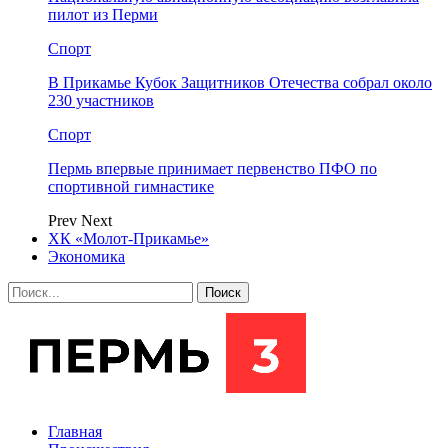
пилот из Перми
Спорт
В Прикамье Кубок Защитников Отечества собрал около
230 участников
Спорт
Пермь впервые принимает первенство ПФО по
спортивной гимнастике
Prev
Next
ХК «Молот-Прикамье»
Экономика
Главная