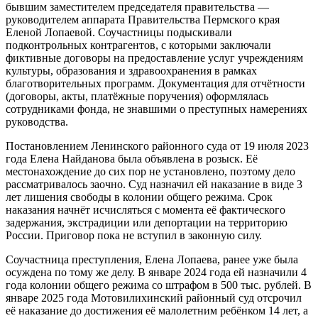
бывшим заместителем председателя правительства —
руководителем аппарата Правительства Пермского края
Еленой Лопаевой. Соучастницы подыскивали
подконтрольных контрагентов, с которыми заключали
фиктивные договоры на предоставление услуг учреждениям
культуры, образования и здравоохранения в рамках
благотворительных программ. Документация для отчётности
(договоры, акты, платёжные поручения) оформлялась
сотрудниками фонда, не знавшими о преступных намерениях
руководства.
Постановлением Ленинского районного суда от 19 июля 2023
года Елена Найданова была объявлена в розыск. Её
местонахождение до сих пор не установлено, поэтому дело
рассматривалось заочно. Суд назначил ей наказание в виде 3
лет лишения свободы в колонии общего режима. Срок
наказания начнёт исчисляться с момента её фактического
задержания, экстрадиции или депортации на территорию
России. Приговор пока не вступил в законную силу.
Соучастница преступления, Елена Лопаева, ранее уже была
осуждена по тому же делу. В январе 2024 года ей назначили 4
года колонии общего режима со штрафом в 500 тыс. рублей. В
январе 2025 года Мотовилихинский районный суд отсрочил
её наказание до достижения её малолетним ребёнком 14 лет, а