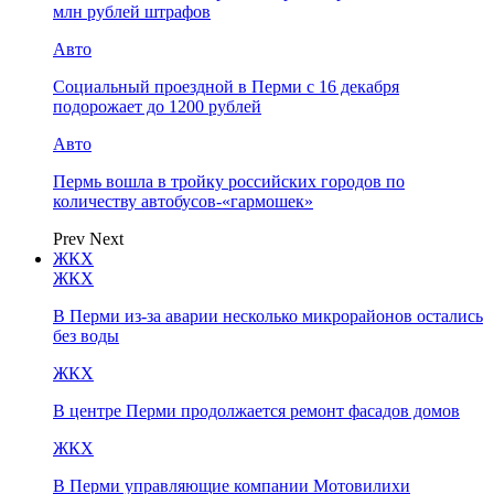
млн рублей штрафов
Авто
Социальный проездной в Перми с 16 декабря
подорожает до 1200 рублей
Авто
Пермь вошла в тройку российских городов по
количеству автобусов-«гармошек»
Prev
Next
ЖКХ
ЖКХ
В Перми из-за аварии несколько микрорайонов остались
без воды
ЖКХ
В центре Перми продолжается ремонт фасадов домов
ЖКХ
В Перми управляющие компании Мотовилихи